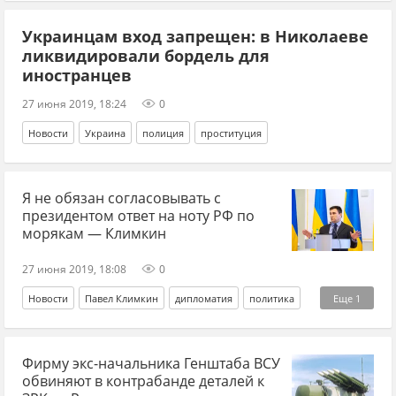
Виктор Медведчук
Павел Климкин
обмен пленными
Украинцам вход запрещен: в Николаеве
Родион Мирошник
ЛДНР
Денис Пушилин
ликвидировали бордель для
Дмитрий Абзалов
Владимир Зеленский
иностранцев
Владимир Путин
27 июня 2019, 18:24
0
Новости
Украина
полиция
проституция
Я не обязан согласовывать с
президентом ответ на ноту РФ по
морякам — Климкин
27 июня 2019, 18:08
0
Новости
Павел Климкин
дипломатия
политика
Еще
1
Владимир Зеленский
Фирму экс-начальника Генштаба ВСУ
обвиняют в контрабанде деталей к