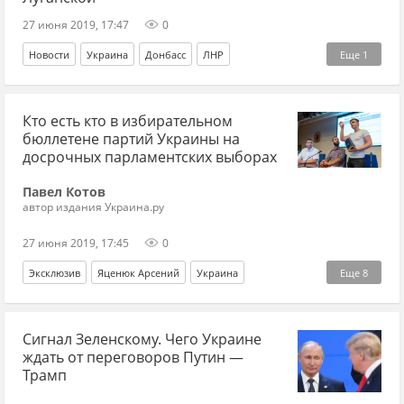
27 июня 2019, 17:47
0
Новости
Украина
Донбасс
ЛНР
Еще
1
Владислав Дейнего
Кто есть кто в избирательном
бюллетене партий Украины на
досрочных парламентских выборах
Павел Котов
автор издания Украина.ру
27 июня 2019, 17:45
0
Эксклюзив
Яценюк Арсений
Украина
Еще
8
Виталий Кличко
парламентские выборы
Сигнал Зеленскому. Чего Украине
Анатолий Шарий
Святослав Вакарчук
Олег Ляшко
ждать от переговоров Путин —
Владимир Зеленский
партия
Игорь Мосийчук
Трамп