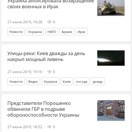
Украина анонсировала возвращение
Мария Захарова
своих военных в Ирак
27 июня 2019, 19:28
0
Новости
Украина
НАТО
Армия
Ирак
Улицы-реки: Киев дважды за день
накрыл мощный ливень
27 июня 2019, 19:16
0
Новости
Видео
Украина
Киев
погода
дождь
Представители Порошенко
обвинили ГБР в подрыве
обороноспособности Украины
27 июня 2019, 18:52
0