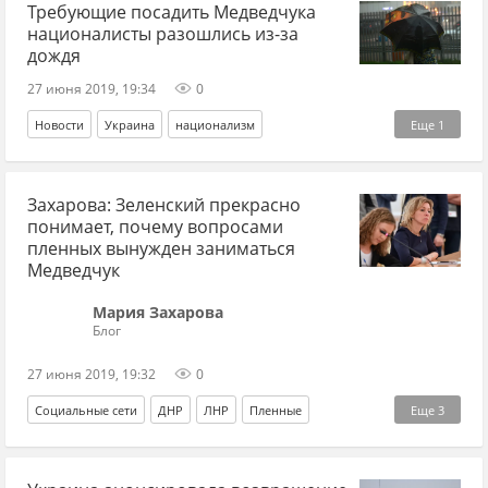
Требующие посадить Медведчука
националисты разошлись из-за
дождя
27 июня 2019, 19:34
0
Новости
Украина
национализм
Еще
1
Виктор Медведчук
Захарова: Зеленский прекрасно
понимает, почему вопросами
пленных вынужден заниматься
Медведчук
Мария Захарова
Блог
27 июня 2019, 19:32
0
Социальные сети
ДНР
ЛНР
Пленные
Еще
3
Виктор Медведчук
Владимир Зеленский