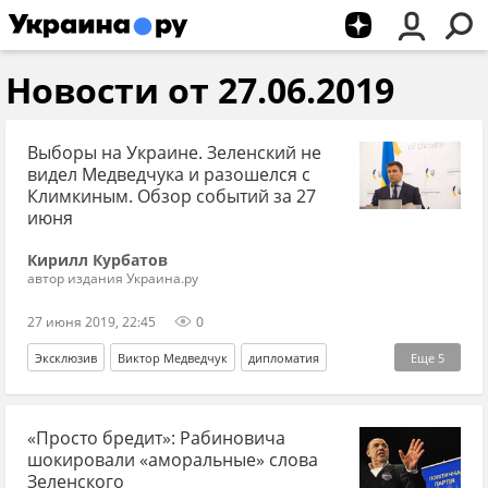
Новости от 27.06.2019
Выборы на Украине. Зеленский не
видел Медведчука и разошелся с
Климкиным. Обзор событий за 27
июня
Кирилл Курбатов
автор издания Украина.ру
27 июня 2019, 22:45
0
Эксклюзив
Виктор Медведчук
дипломатия
Еще
5
политика
Владимир Зеленский
Украина
«Просто бредит»: Рабиновича
Денис Пушилин
Леонид Пасечник
шокировали «аморальные» слова
Зеленского