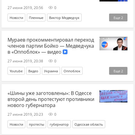
27 июня 2019, 20:56
0
Новости
Пленные
Виктор Медведчук
Еще
2
Вадим Рабинович
Владимир Зеленский
Мураев прокомментировал переход
членов партии Бойко — Медведчука
в «Оппоблок» — видео
27 июня 2019, 20:38
0
Youtube
Видео
Украина
Оппоблок
Еще
2
Евгений Мураев
«Шины уже заготовлены»: В Одессе
Оппозиционная платформа - "За Жизнь"
второй день протестуют противники
нового губернатора
27 июня 2019, 20:23
0
Новости
протесты
губернатор
Одесская область