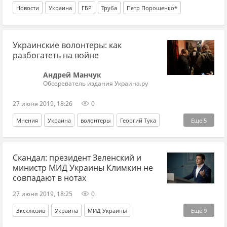
Новости
Украина
ГБР
Труба
Петр Порошенко*
Украинские волонтеры: как
разбогатеть на войне
Андрей Манчук
Обозреватель издания Украина.ру
27 июня 2019, 18:26
0
Мнения
Украина
волонтеры
Георгий Тука
Еще
5
Игорь Коломойский
ГБР
Труба
Юрий Бирюков
Скандал: президент Зеленский и
Петр Порошенко*
министр МИД Украины Климкин не
совпадают в нотах
27 июня 2019, 18:25
0
Эксклюзив
Украина
МИД Украины
Еще
9