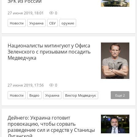
ЗРК из России
27 июня 2019, 18:01
0
Новости
Украина
СБУ
оружие
Националисты митингуют у Офиса
Зеленского с призывами посадить
Медведчука
27 июня 2019, 17:56
0
Новости
Видео
Украина
Виктор Медведчук
Еще
2
Нацкорпус
Администрация президента
Дейнего: Украина готовит
провокацию, чтобы сорвать
разведение сил и средств у Станицы
Луганской