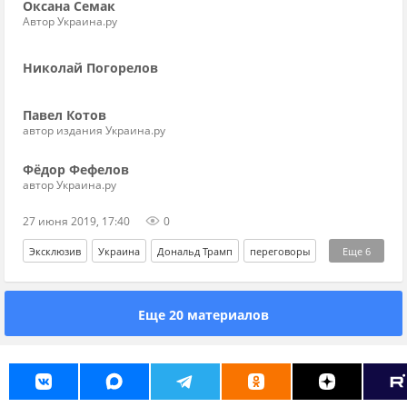
Оксана Семак
Автор Украина.ру
Николай Погорелов
Павел Котов
автор издания Украина.ру
Фёдор Фефелов
автор Украина.ру
27 июня 2019, 17:40
0
Эксклюзив
Украина
Дональд Трамп
переговоры
Еще
6
Кость Бондаренко
G20
Михаил Погребинский
Еще 20 материалов
Владимир Зеленский
Владимир Путин
Джо Байден