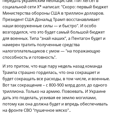
передать украинским неонацистам: Пит Хегсет в
социальной сети X* написал: "Скоро: первый бюджет
Министерства обороны США в триллион долларов.
Президент США Дональд Трамп восстанавливает
наши вооруженные силы — и быстро". И особо
возгордился, что это будет самый большой бюджет
для военных. Типа "знай наших", а Пентагон будет и
намерен тратить полученные средства
налогоплательщиков с умом — "на поражающую
способность и готовность".
И это притом, что еще пару недель назад команда
Трампа страшно гордилась, что она сокращает и
будет сокращать все расходы, в том числе, и военные.
Вот так сокращение – с 800-900 млрд долл, до одного
триллиона. Только на армию. Повоевать. И Украине
дать это поделать, усеивая ее землю могилами,
потому как она должна будет и впредь обеспечивать
на фронте СВО "пушечное мяско"..