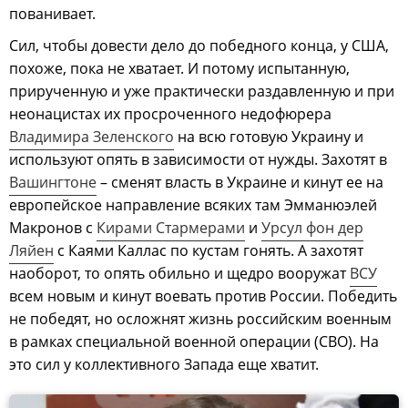
пованивает.
Сил, чтобы довести дело до победного конца, у США,
похоже, пока не хватает. И потому испытанную,
прирученную и уже практически раздавленную и при
неонацистах их просроченного недофюрера
Владимира Зеленского
на всю готовую Украину и
используют опять в зависимости от нужды. Захотят в
Вашингтоне
– сменят власть в Украине и кинут ее на
европейское направление всяких там Эмманюэлей
Макронов с
Кирами Стармерами
и
Урсул фон дер
Ляйен
с Каями Каллас по кустам гонять. А захотят
наоборот, то опять обильно и щедро вооружат
ВСУ
всем новым и кинут воевать против России. Победить
не победят, но осложнят жизнь российским военным
в рамках специальной военной операции (СВО). На
это сил у коллективного Запада еще хватит.