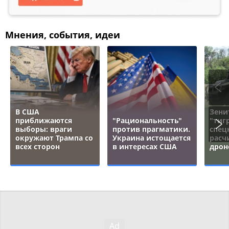
Мнения, события, идеи
В США
Зени
приближаются
"Рациональность"
"тигр
выборы: враги
против прагматики.
спец
окружают Трампа со
Украина истощается
расч
всех сторон
в интересах США
дрон