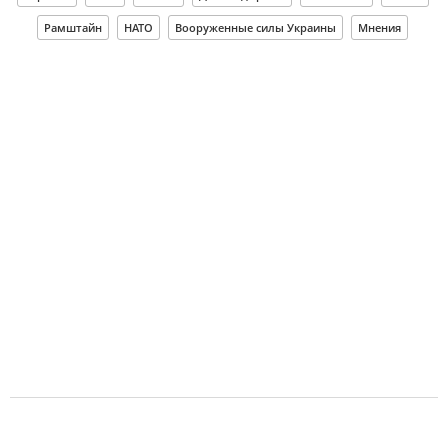
Рамштайн
НАТО
Вооруженные силы Украины
Мнения