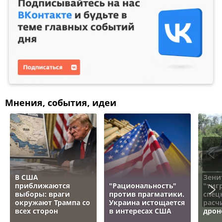
Мнения, события, идеи
В США
Зени
приближаются
"Рациональность"
"тигр
выборы: враги
против прагматики.
спец
окружают Трампа со
Украина истощается
расч
всех сторон
в интересах США
дрон