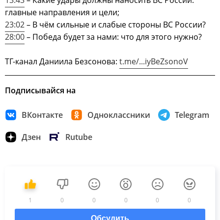
13:43
– Какие удары должны наносить ВС России:
главные направления и цели;
23:02
– В чём сильные и слабые стороны ВС России?
28:00
– Победа будет за нами: что для этого нужно?
ТГ-канал Даниила Безсонова:
t.me/...iyBeZsonoV
Подписывайся на
ВКонтакте
Одноклассники
Telegram
Дзен
Rutube
1
0
0
0
0
0
Обсудить