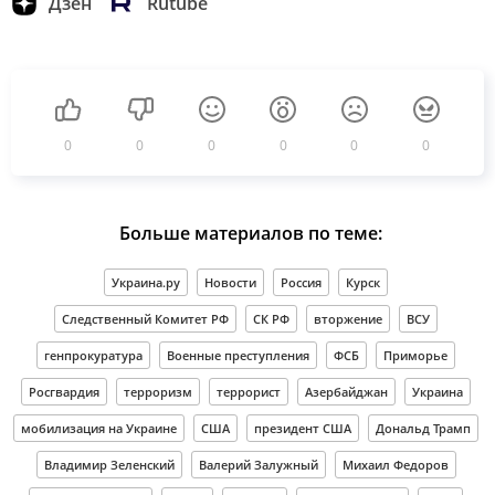
Дзен
Rutube
0
0
0
0
0
0
Больше материалов по теме:
Украина.ру
Новости
Россия
Курск
Следственный Комитет РФ
СК РФ
вторжение
ВСУ
генпрокуратура
Военные преступления
ФСБ
Приморье
Росгвардия
терроризм
террорист
Азербайджан
Украина
мобилизация на Украине
США
президент США
Дональд Трамп
Владимир Зеленский
Валерий Залужный
Михаил Федоров