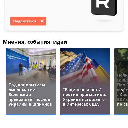
Мнения, события, идеи
Полк
Генн
Под прикрытием
Под 
дипломатии.
"Рациональность"
моби
Зеленский
против прагматики.
льво
превращает послов
Украина истощается
ВСУ 
Украины в шпионов
в интересах США
по с