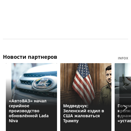
Новости партнеров
INFOX
«АвтоВАЗ» начал
серийное
Медведчук:
Почем
производство
Зеленский ездил в
крепк
обновлённой Lada
США жаловаться
однаж
Niva
Трампу
«уста