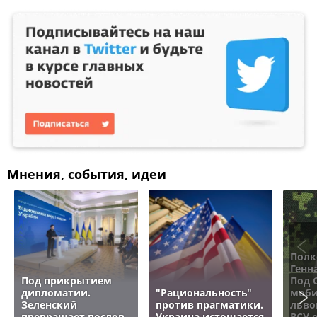
Мнения, события, идеи
Полк
Генн
Под прикрытием
Под 
дипломатии.
"Рациональность"
моби
Зеленский
против прагматики.
льво
превращает послов
Украина истощается
ВСУ 