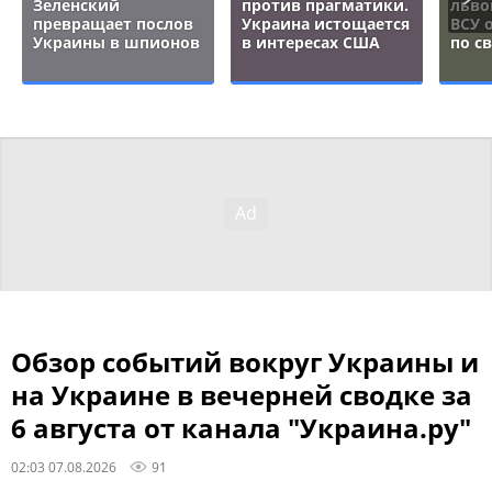
Зеленский
против прагматики.
льво
превращает послов
Украина истощается
ВСУ 
Украины в шпионов
в интересах США
по с
Обзор событий вокруг Украины и
на Украине в вечерней сводке за
6 августа от канала "Украина.ру"
02:03 07.08.2026
91