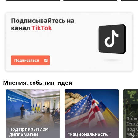
Мнения, события, идеи
Полк
Генн
Под прикрытием
Под 
дипломатии.
"Рациональность"
моби