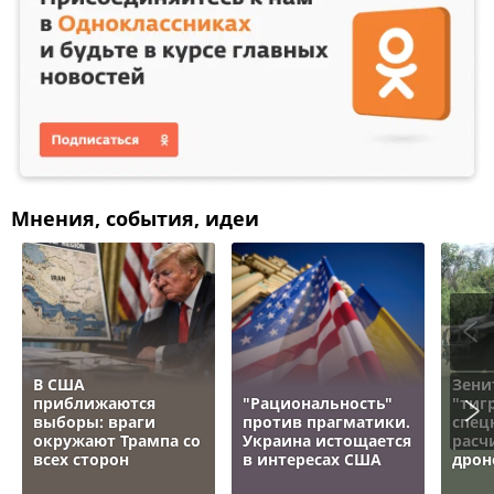
Мнения, события, идеи
В США
Зени
приближаются
"Рациональность"
"тигр
выборы: враги
против прагматики.
спец
окружают Трампа со
Украина истощается
расч
всех сторон
в интересах США
дрон