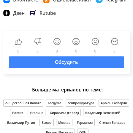
Дзен
Rutube
0
0
0
0
0
0
Обсудить
Больше материалов по теме:
общественная палата
Госдума
генпрокуратура
Армен Гаспарян
Россия
Украина
Хиросима (город)
Владимир Зеленский
Владимир Путин
Видео
Москва
Германия
Степан Бандера
Роман Шухевич
ОУН