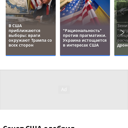
В США
Зени
приближаются
"Рациональность"
"тигр
выборы: враги
против прагматики.
спец
окружают Трампа со
Украина истощается
расч
всех сторон
в интересах США
дрон