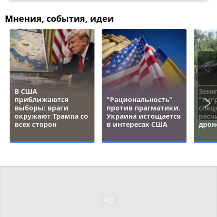
Мнения, события, идеи
В США
Зени
приближаются
"Рациональность"
"тигр
выборы: враги
против прагматики.
спец
окружают Трампа со
Украина истощается
расч
всех сторон
в интересах США
дрон