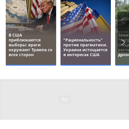
В США
Зени
приближаются
"Рациональность"
"тигр
выборы: враги
против прагматики.
спец
окружают Трампа со
Украина истощается
расч
всех сторон
в интересах США
дрон