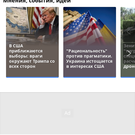
Мнения, события, идеи
В США
Зени
приближаются
"Рациональность"
"тигр
выборы: враги
против прагматики.
спец
окружают Трампа со
Украина истощается
расч
всех сторон
в интересах США
дрон