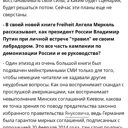
восстанавливать свои силы, а каким будет сценарий,
будет решаться потом. Сейчас эти планы еще не
сверстаны.
- В своей новой книге Freiheit Ангела Меркель
рассказывает, как президент России Владимир
Путин при личной встрече "травил" ее своим
лабрадором. Это все часть кампании по
демонизации России и ее руководства?
- Один эпизод из очень большой книги был
подхвачен мейнстримными СМИ только для того,
чтобы немецкие читатели не задавали другие
неудобные вопросы. Как она воспринимает скандал с
прослушкой американцами, как воспринимает
невыполнение Минских соглашений Киевом, какова
ее точка зрения по поводу предательства законно
избранного правительства
Януковича
, ведь Германия
была гарантом мирных соглашений, подписанных с
оппозицией 20 февраля 2014 года, там стоит подпись