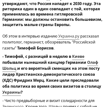
утверждают, что Россия нападет к 2030 году. Эта
риторика один в один совпадает с той, которая
применялась во времена гитлеровской
Германии: мы должны остановить большевизм,
защитить малые страны Европы.
Об этом в интервью изданию
Украина.ру
рассказал
политолог, германист, обозреватель "Российской
газеты"
Тимофей Борисов
.
- Тимофей, с разницей в неделю в
Киеве
побывали нынешний канцлер Германии
Олаф
Шольц
и его вероятный сменщик на этом посту
лидер Христианско-демократического союза
(ХДС) Фридрих Мерц. Какие цели преследовали
оба политика во время своих визитов в столицу
Украины
?
- Чисто предвыборные и визит солидарности для
Зеленского
. Кроме того, Шольц привез с собой не