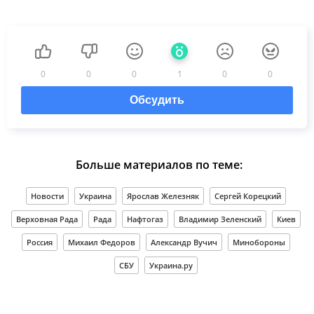
0
0
0
1
0
0
Обсудить
Больше материалов по теме:
Новости
Украина
Ярослав Железняк
Сергей Корецкий
Верховная Рада
Рада
Нафтогаз
Владимир Зеленский
Киев
Россия
Михаил Федоров
Александр Вучич
Минобороны
СБУ
Украина.ру