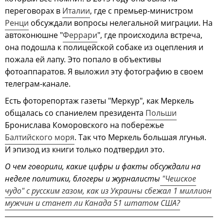
переговорах в
Италии
, где с премьер-министром
Ренци
обсуждали вопросы нелегальной миграции. На
автоконюшне "
Феррари
", где происходила встреча,
она подошла к полицейской собаке из оцепления и
пожала ей лапу. Это попало в объективы
фотоаппаратов. Я выложил эту фотографию в своем
телеграм-канале.
Есть фоторепортаж газеты "Меркур", как Меркель
общалась со спаниелем президента
Польши
Бронислава Коморовского на побережье
Балтийского моря
. Так что Меркель большая лгунья.
И эпизод из книги только подтвердил это.
О чем говорили, какие цифры и факты обсуждали на
неделе политики, блогеры и журналисты
"Чешское
чудо" с русским газом, как из Украины сбежал 1 миллион
мужчин и станет ли Канада 51 штатом США?