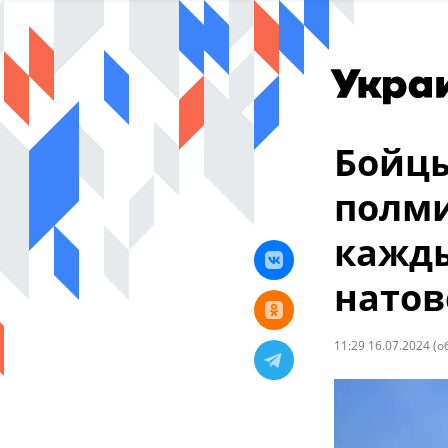
Бойцы
полми
кажд
натов
11:29 16.07.2024
(о