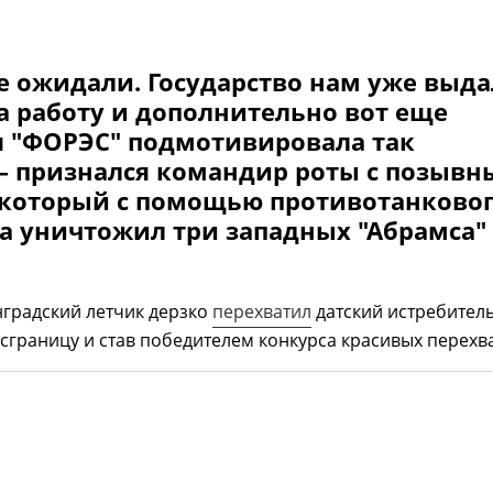
не ожидали. Государство нам уже выд
а работу и дополнительно вот еще
 "ФОРЭС" подмотивировала так
 – признался командир роты с позыв
, который с помощью противотанково
а уничтожил три западных "Абрамса"
нградский летчик дерзко
перехватил
датский истребитель
осграницу и став победителем конкурса красивых перехв