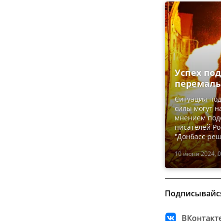
Успех под
перемалы
Ситуация под
силы могут на
мнением под
писателей Ро
"Донбасс реш
10 июня 2024, 0
Подписывайс
ВКонтакт