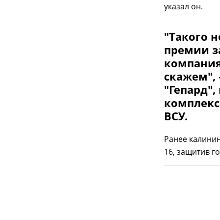
указал он.
"Такого 
премии з
компания
скажем",
"Гепард"
комплекс
ВСУ.
Ранее калини
16, защитив г