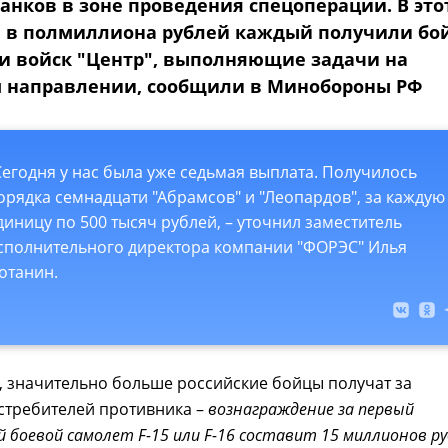
анков в зоне проведения спецоперации. В это
 в полмиллиона рублей каждый получили бо
и войск "Центр", выполняющие задачи на
 направлении, сообщили в Минобороны РФ
Сегодня у нас была уже седьмая выплата. Получилось
орядка семнадцати "Абрамсов" и "Леопардов", за каждую
диницу по 500 тысяч рублей, – уточнил заместитель
сполнительного директора компании "ФОРЭС" Илья
отанин.
, значительно больше российские бойцы получат за
стребителей противника –
вознаграждение за первый
боевой самолет F-15 или F-16 составит 15 миллионов ру