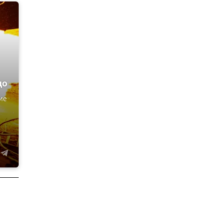
цо
ие