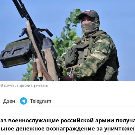
ий Биятов
Перейти в фотобанк
Дзен
Telegram
раз военнослужащие российской армии получ
ьное денежное вознаграждение за уничтоже