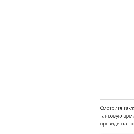
Смотрите такж
танковую арми
президента фо