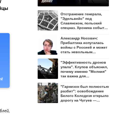
т
денег
йцы
Отстранение генерала,
"Эдельвейс" под
Славянском, польский
спецназ. Хроника событий
на утро 8 августа
Александр Носович:
Прибалтика испугалась
войны с Россией и может
стать невольным
защитником Ленобласти
"Эффективность дронов
упала". Клупов объяснил,
почему именно "Молния"
так важна для
уничтожения ВСУ
"Гарнизон был полностью
разбит": освобождение
Белого Колодезя открыло
дорогу на Чугуев —
Алехин
блей
,