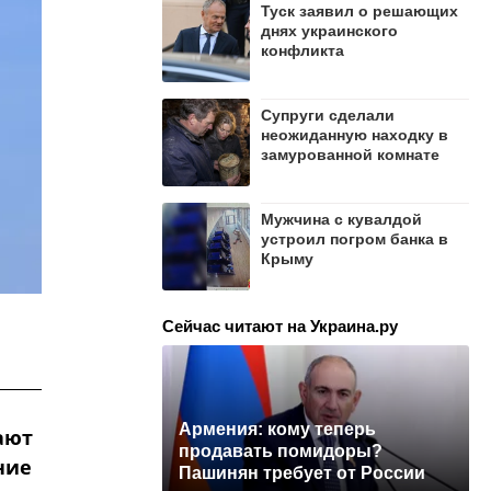
Туск заявил о решающих
днях украинского
конфликта
Супруги сделали
неожиданную находку в
замурованной комнате
Мужчина с кувалдой
устроил погром банка в
Крыму
Сейчас читают на Украина.ру
Армения: кому теперь
ают
продавать помидоры?
ние
Пашинян требует от России