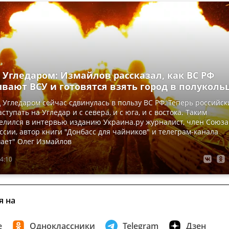
 Угледаром: Измайлов рассказал, как ВС РФ
вают ВСУ и готовятся взять город в полуколь
 Угледаром сейчас сдвинулась в пользу ВС РФ. Теперь российск
ступать на Угледар и с севера, и с юга, и с востока. Таким
елился в интервью изданию Украина.ру журналист, член Союза
ссии, автор книги "Донбасс для чайников" и телеграм-канала
ает" Олег Измайлов
4:10
я на
е
Одноклассники
Telegram
Дзен