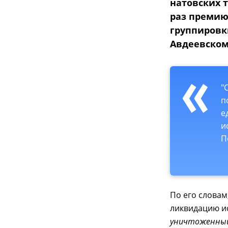
натовских т
раз премию
группировк
Авдеевском
"
п
е
и
П
По его словам
ликвидацию и
уничтоженный 