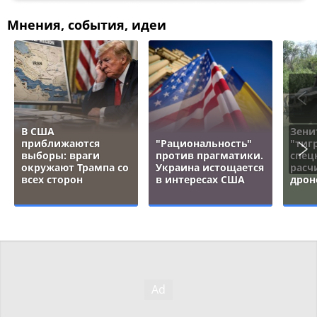
Мнения, события, идеи
В США
Зени
приближаются
"Рациональность"
"тигр
выборы: враги
против прагматики.
спец
окружают Трампа со
Украина истощается
расч
всех сторон
в интересах США
дрон