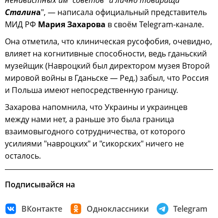
ненавистных им "советов" и лично товарища
Сталин
а
", — написала официальный представитель
МИД РФ
Мария Захарова
в своём Telegram-канале.
Она отметила, что клиническая русофобия, очевидно,
влияет на когнитивные способности, ведь гданьский
музейщик (Навроцкий был директором музея Второй
мировой войны в Гданьске — Ред.) забыл, что Россия
и Польша имеют непосредственную границу.
Захарова напомнила, что Украины и украинцев
между нами нет, а раньше это была граница
взаимовыгодного сотрудничества, от которого
усилиями "навроцких" и "сикорских" ничего не
осталось.
Подписывайся на
ВКонтакте
Одноклассники
Telegram