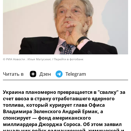
© РИА Новости . Илья Матусихис
Перейти в фотобанк
Читать в
Дзен
Telegram
Украина планомерно превращается в "свалку" за
счет ввоза в страну отработавшего ядерного
топлива, который курирует глава Офиса
Владимира Зеленского Андрей Ермак, а
спонсирует — фонд американского
миллиардера Джорджа Сороса. Об этом заявил
начальник войск радиационной, химической и