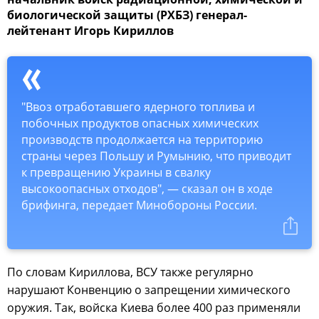
биологической защиты (РХБЗ) генерал-
лейтенант Игорь Кириллов
"Ввоз отработавшего ядерного топлива и
побочных продуктов опасных химических
производств продолжается на территорию
страны через Польшу и Румынию, что приводит
к превращению Украины в свалку
высокоопасных отходов", — сказал он в ходе
брифинга, передает Минобороны России.
По словам Кириллова, ВСУ также регулярно
нарушают Конвенцию о запрещении химического
оружия. Так, войска Киева более 400 раз применяли