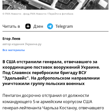
© РИА Новости . фонд РИА Новости
Перейти в фотобанк
Читать в
Дзен
Telegram
Егор Леев
автор издания Украина.ру
Все материалы
В США отстранили генерала, отвечавшего за
координацию поставок вооружений Украине.
Под Славянск перебросили бригаду ВСУ
"Эдельвейс". На добропольском направлении
уничтожили группу польских военных
Пентагон досрочно отстранил от должности
командующего 5-м армейским корпусом США
генерал-лейтенанта Чарльза Костанзу, отвечавшего