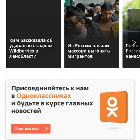
Ким рассказала об
ударах по складам
Из России начали
По бе
Wildberries в
массово выгонять
Росси
Ленобласти
мигрантов
нанес