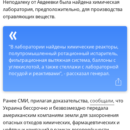
Неподалеку от Авдеевки была найдена химическая
лаборатория, предположительно, для производства
отравляющих веществ.
"В лаборатории найдены химические реакторы,
полупромышленный ротационный испаритель,
фильтрационная вытяжная система, баллоны с
углекислотой, а также стеллажи с лабораторной
посудой и реактивами", - рассказал генерал.
Ранее СМИ, прилагая доказательства,
сообщали,
что
Украина бессрочно и безвозмездно передала
американским компаниям земли для захоронения
опасных отходов химических, фармацевтических и
нефтяных компаний в рамках договорённости,