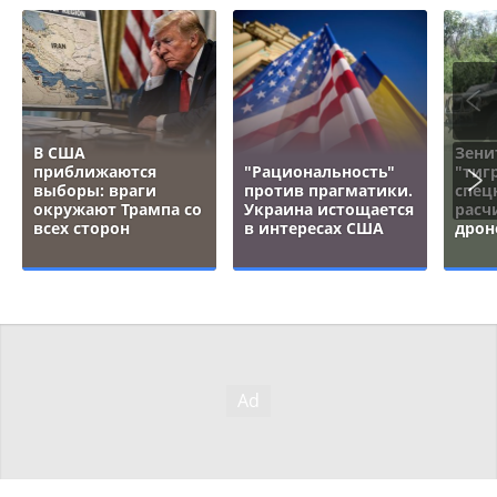
В США
Зени
приближаются
"Рациональность"
"тигр
выборы: враги
против прагматики.
спец
окружают Трампа со
Украина истощается
расч
всех сторон
в интересах США
дрон