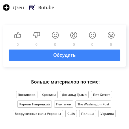
Дзен
Rutube
0
0
0
0
0
0
Обсудить
Больше материалов по теме:
Эксклюзив
Хроники
Дональд Трамп
Пит Хегсет
Кароль Навроцкий
Пентагон
The Washington Post
Вооруженные силы Украины
США
Польша
Украина