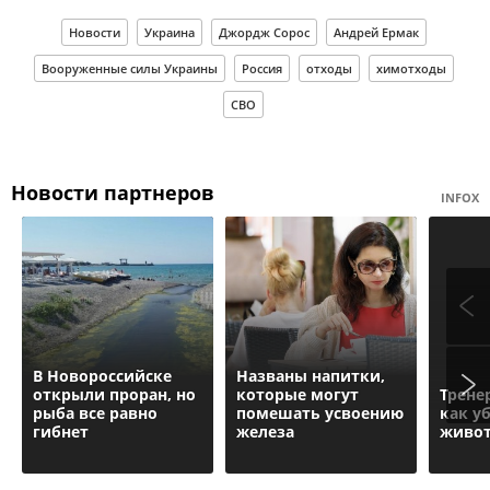
Новости
Украина
Джордж Сорос
Андрей Ермак
Вооруженные силы Украины
Россия
отходы
химотходы
СВО
Новости партнеров
INFOX
В Новороссийске
Названы напитки,
открыли проран, но
которые могут
Трене
рыба все равно
помешать усвоению
как у
гибнет
железа
живот