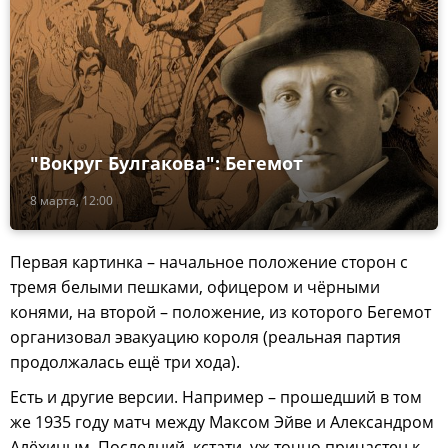
"Вокруг Булгакова": Бегемот
8 марта, 12:00
Первая картинка – начальное положение сторон с
тремя белыми пешками, офицером и чёрными
конями, на второй – положение, из которого Бегемот
организовал эвакуацию короля (реальная партия
продолжалась ещё три хода).
Есть и другие версии. Например – прошедший в том
же 1935 году матч между Максом Эйве и Александром
Алёхиным. Последний, кстати, уж точно причастен к