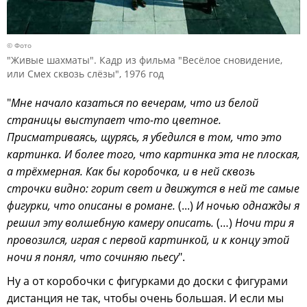
© Фото
"Живые шахматы". Кадр из фильма "Весёлое сновидение,
или Смех сквозь слёзы", 1976 год
"
Мне начало казаться по вечерам, что из белой
страницы выступает что-то цветное.
Присматриваясь, щурясь, я убедился в том, что это
картинка. И более того, что картинка эта не плоская,
а трёхмерная. Как бы коробочка, и в ней сквозь
строчки видно: горит свет и движутся в ней те самые
фигурки, что описаны в романе.
(...)
И ночью однажды я
решил эту волшебную камеру описать.
(…)
Ночи три я
провозился, играя с первой картинкой, и к концу этой
ночи я понял, что сочиняю пьесу
".
Ну а от коробочки с фигурками до доски с фигурами
дистанция не так, чтобы очень большая. И если мы