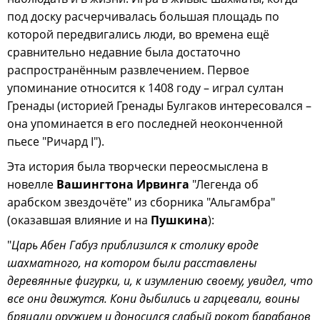
под доску расчерчивалась большая площадь по
которой передвигались люди, во времена ещё
сравнительно недавние была достаточно
распространённым развлечением. Первое
упоминание относится к 1408 году – играл султан
Гренады (историей Гренады Булгаков интересовался –
она упоминается в его последней неоконченной
пьесе "Ричард I").
Эта история была творчески переосмыслена в
новелле
Вашингтона Ирвинга
"Легенда об
арабском звездочёте" из сборника "Альгамбра"
(оказавшая влияние и на
Пушкина
):
"
Царь Абен Габуз приблизился к столику вроде
шахматного, на котором были расставлены
деревянные фигурки, и, к изумлению своему, увидел, что
все они движутся. Кони дыбились и гарцевали, воины
бряцали оружием и доносился слабый рокот барабанов