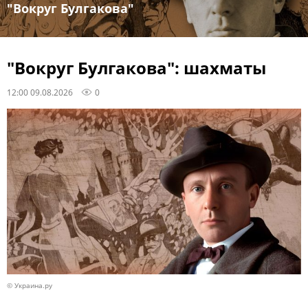
"Вокруг Булгакова"
"Вокруг Булгакова": шахматы
12:00 09.08.2026
0
© Украина.ру