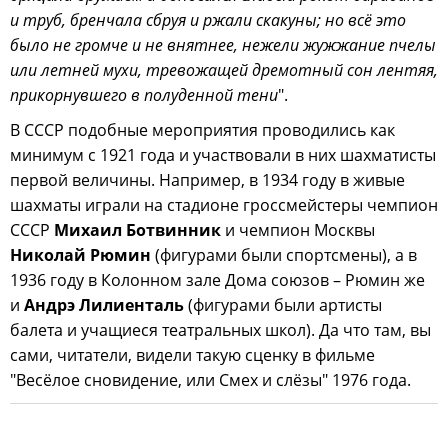
и труб, бренчала сбруя и ржали скакуны; но всё это
было не громче и не внятнее, нежели жужжание пчелы
или летней мухи, тревожащей дремотный сон лентяя,
прикорнувшего в полуденной тени
".
В СССР подобные мероприятия проводились как
минимум с 1921 года и участвовали в них шахматисты
первой величины. Например, в 1934 году в живые
шахматы играли на стадионе гроссмейстеры чемпион
СССР
Михаил Ботвинник
и чемпион Москвы
Николай Рюмин
(фигурами были спортсмены), а в
1936 году в Колонном зале Дома союзов – Рюмин же
и
Андрэ Лилиенталь
(фигурами были артисты
балета и учащиеся театральных школ). Да что там, вы
сами, читатели, видели такую сценку в фильме
"Весёлое сновидение, или Смех и слёзы" 1976 года.