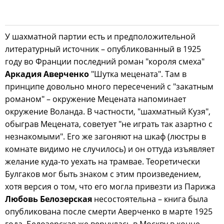
У шахматной партии есть и предположительной
литературный источник – опубликованный в 1925
году во Франции последний роман "короля смеха"
Аркадия Аверченко
"Шутка мецената". Там в
принципе довольно много пересечений с "закатным
романом" – окружение Мецената напоминает
окружение Воланда. В частности, "шахматный Кузя",
обыграв Мецената, советует "не играть так азартно с
незнакомыми". Его же загоняют на шкаф (люстры в
комнате видимо не случилось) и он оттуда изъявляет
желание куда-то уехать на трамвае. Теоретически
Булгаков мог быть знаком с этим произведением,
хотя версия о том, что его могла привезти из Парижа
Любовь Белозерская
несостоятельна – книга была
опубликована после смерти Аверченко в марте 1925
года, Белозерская же вернулась в Москву в конце