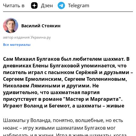
Читать в
Дзен
Telegram
Василий Стоякин
автор издания Украина.ру
Все материалы
Сам Михаил Булгаков был любителем шахмат. В
дневниках Елены Булгаковой упоминается, что
писатель играл с пасынком Серёжей и друзьями –
Сергеем Ермолинским, Сергеем Топлениновым,
Николаем Лямиными и другими. Не
удивительно, что шахматная партия
присутствует в романе "Мастер и Маргарита".
Играют Воланд и Бегемот, а шахматы – живые
Шахматы у Воланда, понятно, волшебные, но есть
нюанс – игру живыми шахматами Булгаков мог
наблюдать и в жизни. Игра в живые шахматы, когда