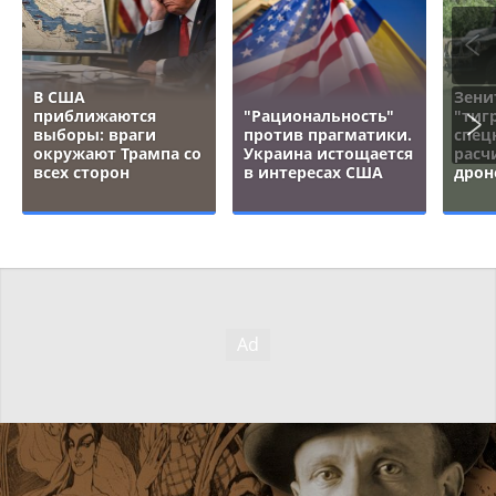
В США
Зени
приближаются
"Рациональность"
"тигр
выборы: враги
против прагматики.
спец
окружают Трампа со
Украина истощается
расч
всех сторон
в интересах США
дрон