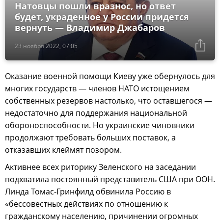
Натовцы пошли вразнос, но ответ
будет, украденное у России придется
вернуть — Владимир Джабаров
23 ноября 2022, 07:05
Оказание военной помощи Киеву уже обернулось для
многих государств — членов НАТО истощением
собственных резервов настолько, что оставшегося —
недостаточно для поддержания национальной
обороноспособности. Но украинские чиновники
продолжают требовать б
о
льших поставок, а
отказавших клеймят позором.
Активнее всех риторику Зеленского на заседании
подхватила постоянный представитель США при ООН.
Линда Томас-Гринфилд обвинила Россию в
«бессовестных действиях по отношению к
гражданскому населению, причинении огромных