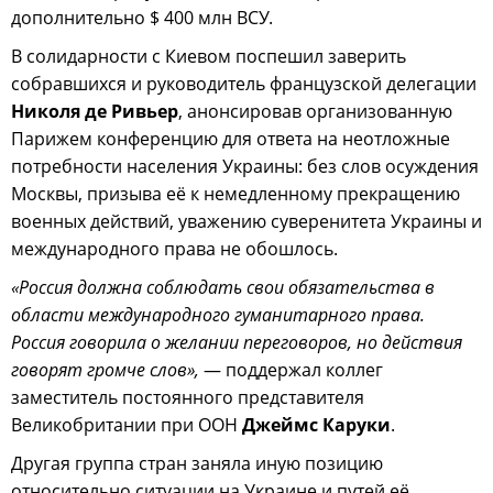
дополнительно $ 400 млн ВСУ.
В солидарности с Киевом поспешил заверить
собравшихся и руководитель французской делегации
Николя де Ривьер
, анонсировав организованную
Парижем конференцию для ответа на неотложные
потребности населения Украины: без слов осуждения
Москвы, призыва её к немедленному прекращению
военных действий, уважению суверенитета Украины и
международного права не обошлось.
«Россия должна соблюдать свои обязательства в
области международного гуманитарного права.
Россия говорила о желании переговоров, но действия
говорят громче слов»,
— поддержал коллег
заместитель постоянного представителя
Великобритании при ООН
Джеймс Каруки
.
Другая группа стран заняла иную позицию
относительно ситуации на Украине и путей её