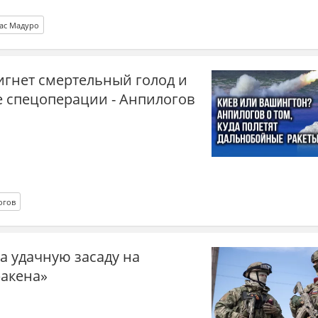
ас Мадуро
игнет смертельный голод и
ле спецоперации - Анпилогов
огов
а удачную засаду на
ракена»