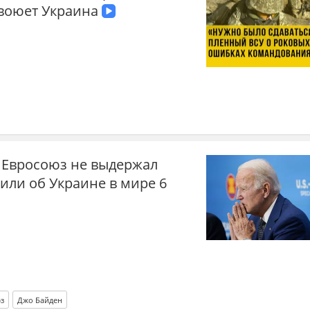
 воюет Украина
, Евросоюз не выдержал
рили об Украине в мире 6
з
Джо Байден