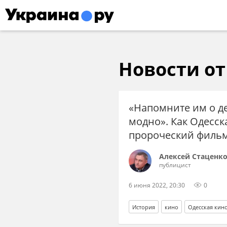
Новости от 
«Напомните им о де
модно». Как Одесск
пророческий фильм
Алексей Стаценк
публицист
6 июня 2022, 20:30
0
История
кино
Одесская кин