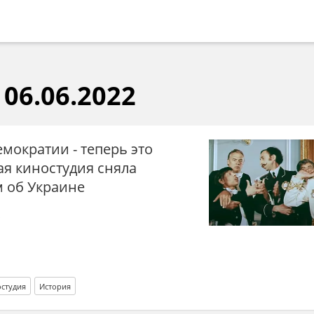
06.06.2022
мократии - теперь это
ая киностудия сняла
 об Украине
о
остудия
История