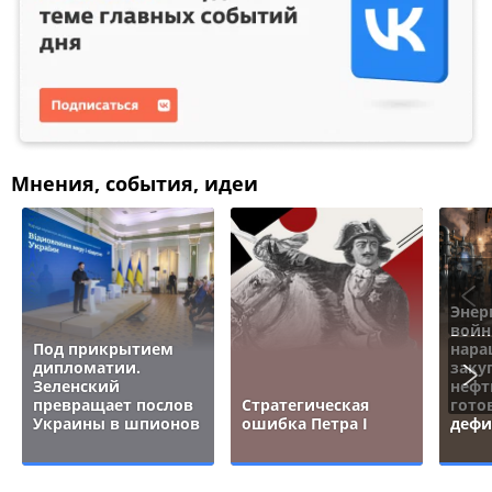
Мнения, события, идеи
Энер
войн
Под прикрытием
нара
дипломатии.
заку
Зеленский
нефт
превращает послов
Стратегическая
гото
Украины в шпионов
ошибка Петра I
дефи