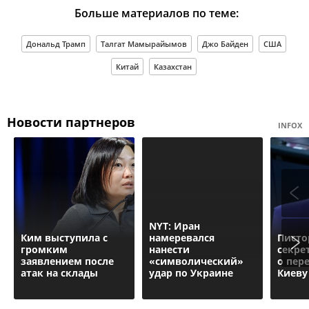
Больше материалов по теме:
Дональд Трамп
Талгат Мамырайымов
Джо Байден
США
Китай
Казахстан
Новости партнеров
INFOX
NYT: Иран
Ким выступила с
намеревался
Писто
громким
нанести
секре
заявлением после
«символический»
о пер
атак на склады
удар по Украине
Киеву