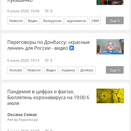
6 июля 2020, 19:44
0
Новости
Видео
Белоруссия
журналисты
СМИ
Еще
3
Россия
Владимир Путин
Александр Лукашенко
Переговоры по Донбассу: «красные
линии» для России - видео
6 июля 2020, 19:15
0
Youtube
Новости
Видео
Украина
Донбасс
Еще
5
Нормандская четверка
Россия
Владимир Жарихин
Пандемия в цифрах и фактах.
Формула Штайнмайера
Конституция
Бюллетень коронавируса на 19:00 6
июля
Оксана Семак
Автор Украина.ру