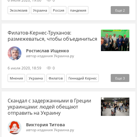
6 июля 2020, 19:00
0
Эксклюзив
Украина
Россия
пандемия
Еще
2
коронавирус
карантин
Филатов-Кернес-Труханов:
размежеваться, чтобы объединиться
Ростислав Ищенко
автор издания Украина.ру
6 июля 2020, 18:59
0
Мнения
Украина
Филатов
Геннадий Кернес
Еще
3
Геннадий Труханов
Владимир Зеленский
Скандал с задержанными в Греции
местные выборы
украинцами: людей обещают
отправить на Украину
Виктория Титова
автор издания Украина.ру