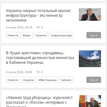
Украину накрыл тотальный кризис
инфраструктуры - экс-министр
экономики
6 июля 2020, 20:34
0
Новости
Видео
Украина
инфраструктура
Еще
6
Суслов
энергетика
АЭС
промышленность
В Луцке арестован «продавец»,
ремонт
тарифы
торговавший должностью министра
в Кабмине Украины
6 июля 2020, 20:08
0
Новости
Украина
МВД Украины
Кабмин
Еще
4
министерство
мошенничество
Суд
арест
«Уважая труд уборщиц»: журналист
рассказал о «босом» интервью с
Лукашенко