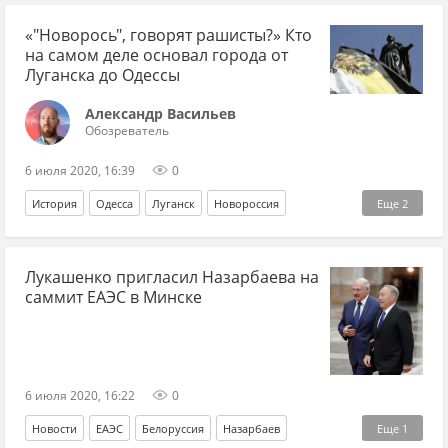
«"Новорось", говорят рашисты?» Кто
на самом деле основал города от
Луганска до Одессы
Александр Васильев
Обозреватель
6 июля 2020, 16:39
0
История
Одесса
Луганск
Новороссия
Еще
2
история Новороссии
украинские мифы
Лукашенко пригласил Назарбаева на
саммит ЕАЭС в Минске
6 июля 2020, 16:22
0
Новости
ЕАЭС
Белоруссия
Назарбаев
Еще
1