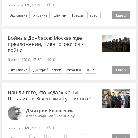
6 июля 2020, 17:40
0
Эксклюзив
Украина
Шенген
Греция
арест
Еще
2
туризм
авиасообщение
Война в Донбассе: Москва ждёт
предложений, Киев готовится к
войне
6 июля 2020, 17:35
0
Эксклюзив
Дмитрий Песков
Украина
ДНР
Еще
8
Донбасс
Россия
Формула Штайнмайера
ЛДНР
Нашли того, кто «сдал» Крым.
Денис Пушилин
ООС
Владимир Зеленский
Посадит ли Зеленский Турчинова?
Дмитрий Козак
Дмитрий Ковалевич
автор издания Украина.ру
6 июля 2020, 17:30
0