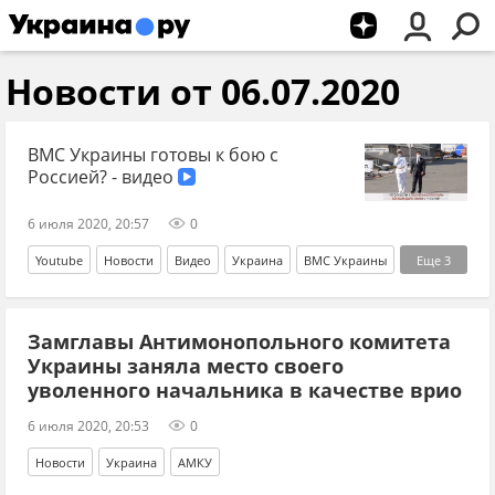
Новости от 06.07.2020
ВМС Украины готовы к бою с
Россией? - видео
6 июля 2020, 20:57
0
Youtube
Новости
Видео
Украина
ВМС Украины
Еще
3
Владимир Зеленский
Одесса
Россия
Замглавы Антимонопольного комитета
Украины заняла место своего
уволенного начальника в качестве врио
6 июля 2020, 20:53
0
Новости
Украина
АМКУ