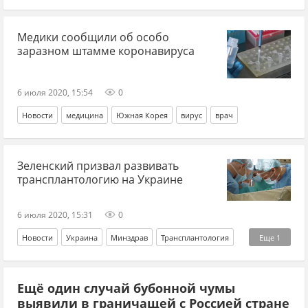
Александр Лукашенко
Медики сообщили об особо
заразном штамме коронавируса
6 июля 2020, 15:54
0
Новости
медицина
Южная Корея
вирус
врач
Зеленский призвал развивать
трансплантологию на Украине
6 июля 2020, 15:31
0
Новости
Украина
Минздрав
Трансплантология
Еще
1
Владимир Зеленский
Ещё один случай бубонной чумы
выявили в граничащей с Россией стране