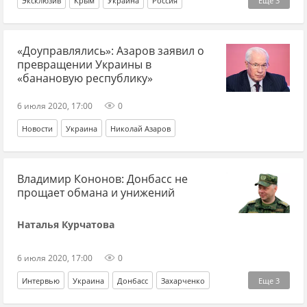
Эксклюзив
Крым
Украина
Россия
Еще
3
Александр Турчинов
Владимир Зеленский
«Доуправлялись»: Азаров заявил о
Петр Порошенко*
превращении Украины в
«банановую республику»
6 июля 2020, 17:00
0
Новости
Украина
Николай Азаров
Владимир Кононов: Донбасс не
прощает обмана и унижений
Наталья Курчатова
6 июля 2020, 17:00
0
Интервью
Украина
Донбасс
Захарченко
Еще
3
война
Славянск
Александр Ходаковский