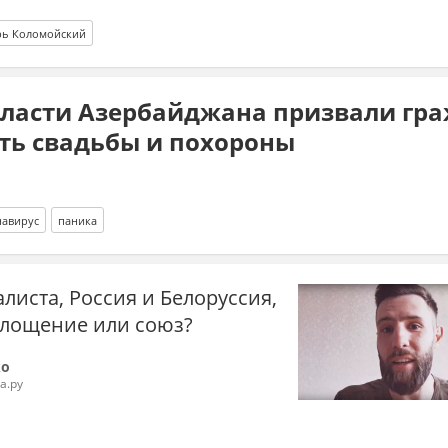
рь Коломойский
Власти Азербайджана призвали гр
ть свадьбы и похороны
навирус
паника
алиста, Россия и Белоруссия,
глощение или союз?
ко
а.ру