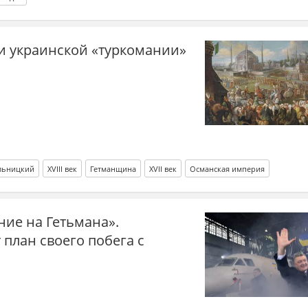
и украинской «туркомании»
льницкий
XVIII век
Гетманщина
XVII век
Османская империя
ие на Гетьмана».
план своего побега с