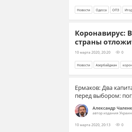
Новости
Одесса
ОПЗ
Иго
Коронавирус: 
страны отложи
10 марта 2020, 20:20
0
Новости
Азербайджан
коро
Ермаков: Два капит
перед выбором: по
Александр Чален
автор издания Украин
10 марта 2020, 20:13
0