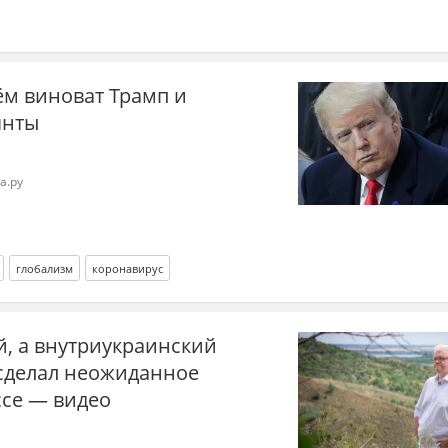
ём виноват Трамп и
янты
а.ру
глобализм
коронавирус
й, а внутриукраинский
 сделал неожиданное
ссе — видео