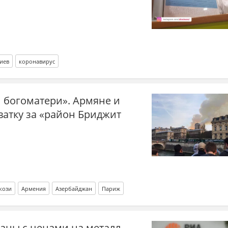
иев
коронавирус
 богоматери». Армяне и
хватку за «район Бриджит
кози
Армения
Азербайджан
Париж
аны с ценами на металл.