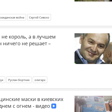
ражданская война
Сергей Сивохо
 не король, а в лучшем
н ничего не решает –
чук
Руслан Бортник
олигарх
цинские маски в киевских
 днем с огнем - видео