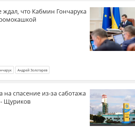
е ждал, что Кабмин Гончарука
 промокашкой
ончарук
Андрей Золотарев
 на спасение из-за саботажа
 - Щуриков