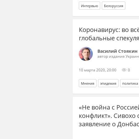
Интервью
Белоруссия
Коронавирус: во вс
глобальные спекул
Василий Стоякин
автор издания Украин
10 марта 2020, 20:00
0
Мнения
эпидемия
политика
«Не война с Россие
конфликт». Сивохо
заявление о Донба