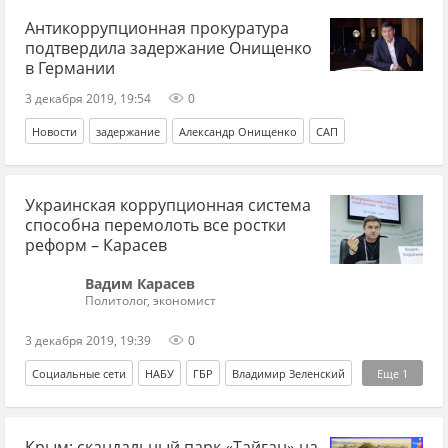
Антикоррупционная прокуратура
подтвердила задержание Онищенко
в Германии
3 декабря 2019, 19:54
0
Новости
задержание
Александр Онищенко
САП
Украинская коррупционная система
способна перемолоть все ростки
реформ – Карасев
Вадим Карасев
Политолог, экономист
3 декабря 2019, 19:39
0
Социальные сети
НАБУ
ГБР
Владимир Зеленский
Еще
1
коррупция
Крым: скандальный парк «Тайган» на