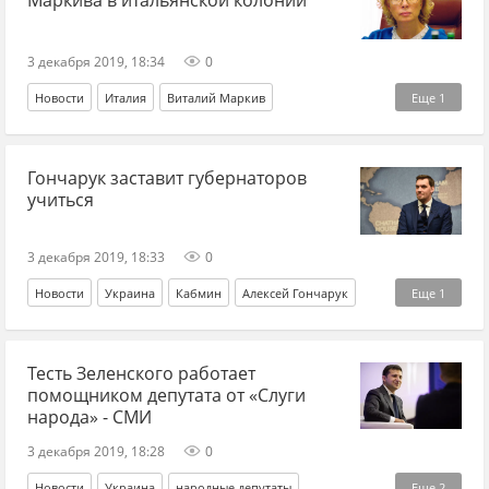
3 декабря 2019, 18:34
0
Новости
Италия
Виталий Маркив
Еще
1
Людмила Денисова
Гончарук заставит губернаторов
учиться
3 декабря 2019, 18:33
0
Новости
Украина
Кабмин
Алексей Гончарук
Еще
1
губернатор
Тесть Зеленского работает
помощником депутата от «Слуги
народа» - СМИ
3 декабря 2019, 18:28
0
Новости
Украина
народные депутаты
Еще
2