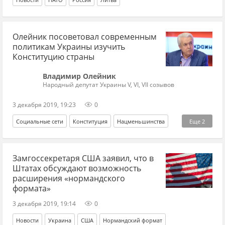
Олейник посоветовал современным
политикам Украины изучить
Конституцию страны
Владимир Олейник
Народный депутат Украины V, VI, VII созывов
3 декабря 2019, 19:23
0
Социальные сети
Конституция
Нацменьшинства
Еще
2
Венгрия
венгры Закарпатья
Замгоссекретаря США заявил, что в
Штатах обсуждают возможность
расширения «нормандского
формата»
3 декабря 2019, 19:14
0
Новости
Украина
США
Нормандский формат