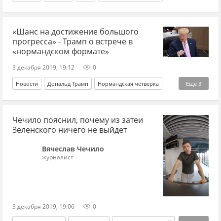
«Шанс на достижение большого
прогресса» - Трамп о встрече в
«нормандском формате»
3 декабря 2019, 19:12
0
Новости
Дональд Трамп
Нормандская четверка
Еще
3
Донбасс
Владимир Зеленский
Владимир Путин
Чечило пояснил, почему из затеи
Зеленского ничего не выйдет
Вячеслав Чечило
журналист
3 декабря 2019, 19:06
0