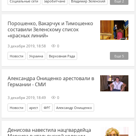
Социальные сети
заробитчане
Владимир Зеленский
Еще
2
ЕС
кредит
Порошенко, Вакарчук и Тимошенко
составили Зеленскому список
«красных линий»
3 декабря 2019, 18:58
0
Новости
Украина
Верховная Рада
Еще
5
Владимир Зеленский
Нормандский формат
Александра Онищенко арестовали в
Тимошенко
Святослав Вакарчук
Петр Порошенко*
Германии - СМИ
3 декабря 2019, 18:49
0
Новости
арест
ФРГ
Александр Онищенко
Денисова навестила нацгвардейца
Маркива в итальянской колонии