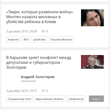
Владимир Зеленский
инфраструктура
«Твари, которые развязали войну».
Монтян назвала виновных в
убийстве ребенка в Киеве
3 декабря 2019, 20:00
0
Новости
АТО
убийство
Татьяна Монтян
В Харькове зреет конфликт между
депутатами и губернатором -
Золотарев
Андрей Золотарев
политолог
3 декабря 2019, 19:57
0
Социальные сети
Харьковская область
губернатор
Еще
2
бюджет
депутат