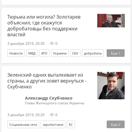
Верховная Рада
Тюрьма или могила? Золотарев
объяснил, где окажутся
добробатовцы без поддержки
властей
3 декабря 2019, 20:30
0
Новости
МВД
АТО
Украина
СБУ
добробаты
Еще
1
ветераны
Зеленский одних выталкивает из
страны, а других зовет вернуться -
Скубченко
Александр Скубченко
Глава Жилищного союза Украины
3 декабря 2019, 20:20
0
Социальные сети
заробитчане
ЕС
Еще
2