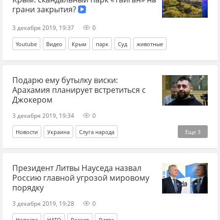
грани закрытия?
3 декабря 2019, 19:37
0
Youtube
Видео
Крым
парк
Суд
животные
Подарю ему бутылку виски:
Арахамия планирует встретиться с
Джокером
3 декабря 2019, 19:34
0
Новости
Украина
Слуга народа
Еще
3
народные депутаты
Джокер
Давид Арахамия
Президент Литвы Науседа назвал
Россию главной угрозой мировому
порядку
3 декабря 2019, 19:28
0
Новости
НАТО
Россия
Литва