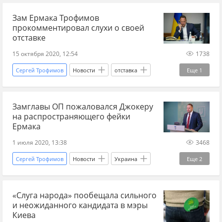
Зам Ермака Трофимов
прокомментировал слухи о своей
отставке
15 октября 2020, 12:54
1738
Сергей Трофимов
Новости
отставка
Еще
1
Андрей Ермак
Замглавы ОП пожаловался Джокеру
на распространяющего фейки
Ермака
1 июля 2020, 13:38
3468
Сергей Трофимов
Новости
Украина
Еще
2
Офис президента
Андрей Ермак
«Слуга народа» пообещала сильного
и неожиданного кандидата в мэры
Киева