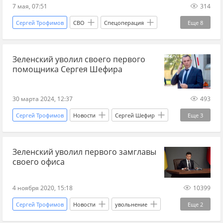
7 мая, 07:51
314
Сергей Трофимов
СВО
Спецоперация
Еще
8
Пенза
Ржев
Сергей Собянин
Зеленский уволил своего первого
Украина.ру
Россия
краснодарский край
помощника Сергея Шефира
Черное море
Вооруженные силы Украины
30 марта 2024, 12:37
493
Сергей Трофимов
Новости
Сергей Шефир
Еще
3
Владимир Зеленский
Украина
советник
Зеленский уволил первого замглавы
своего офиса
4 ноября 2020, 15:18
10399
Сергей Трофимов
Новости
увольнение
Еще
2
офис
Владимир Зеленский