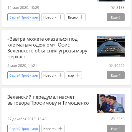
14 мая 2020, 10:29
3133
Сергей Трофимов
Новости
Видео
Еще
6
выборы
мэр
Киев
Виталий Кличко
«Завтра можете оказаться под
Слуга народа
Офис президента
клетчатым одеялом». Офис
Зеленского объяснил угрозы мэру
Черкасс
2 мая 2020, 11:21
10222
Сергей Трофимов
Новости
мэр
Еще
4
Черкассы
карантин
Офис президента
Зеленский передумал насчет
Анатолий Бондаренко
выговора Трофимову и Тимошенко
27 декабря 2019, 13:43
3350
Сергей Трофимов
Новости
Еще
2