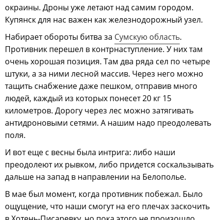
окраины. Дроны уже летают над самим городом.
Купянск для нас важен как железнодорожный узел.
Набирает обороты битва за
Сумскую область
.
Противник перешел в контрнаступление. У них там
очень хорошая позиция. Там два ряда сел по четыре
штуки, а за ними лесной массив. Через него можно
тащить снабжение даже пешком, отправив много
людей, каждый из которых понесет 20 кг 15
километров. Дорогу через лес можно затягивать
антидроновыми сетями. А нашим надо преодолевать
поля.
И вот еще с весны была интрига: либо наши
преодолеют их рывком, либо придется соскальзывать
дальше на запад в направлении на Белополье.
В мае был момент, когда противник побежал. Было
ощущение, что наши смогут на его плечах заскочить
в Хотень-Писаревку, но пока этого не произошло.