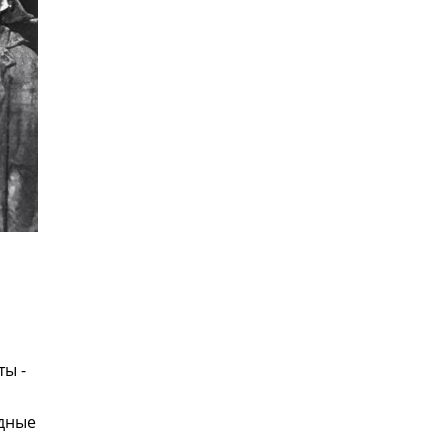
ты -
удные