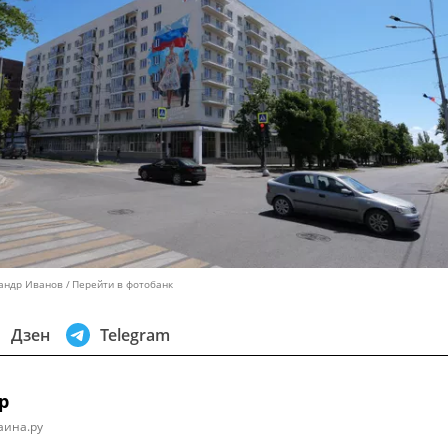
сандр Иванов
Перейти в фотобанк
Дзен
Telegram
р
аина.ру