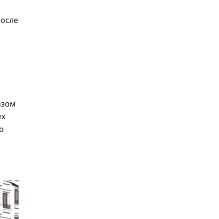
после
азом
ех
о