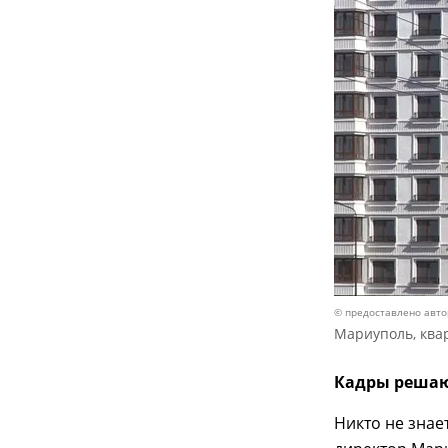
© предоставлено авт
Мариуполь, квар
Кадры решаю
Никто не знае