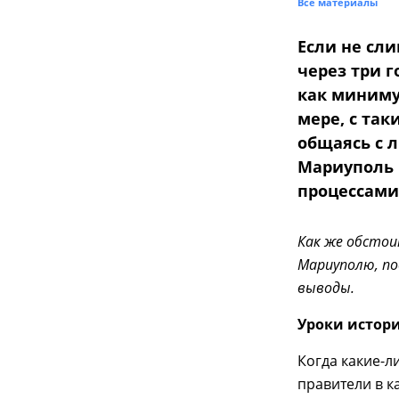
Все материалы
Если не сл
через три г
как миниму
мере, с та
общаясь с 
Мариуполь 
процессами
Как же обстои
Мариуполю, по
выводы.
Уроки истори
Когда какие-л
правители в 