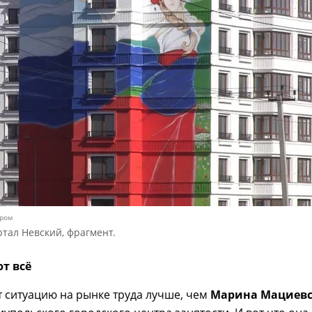
ором
тал Невский, фрагмент.
т всё
т ситуацию на рынке труда лучше, чем
Марина Мациевс