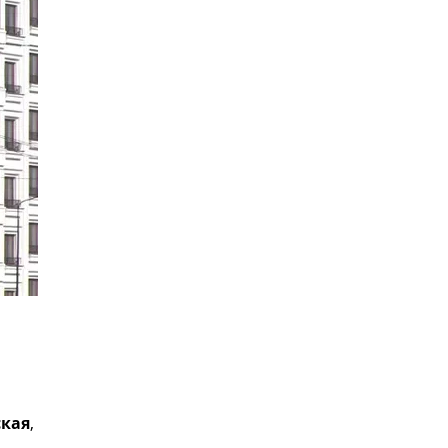
кая
,