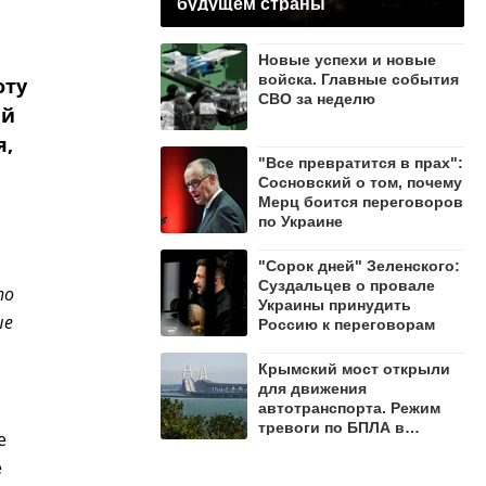
будущем страны
Новые успехи и новые
войска. Главные события
оту
СВО за неделю
ей
я,
"Все превратится в прах":
Сосновский о том, почему
Мерц боится переговоров
по Украине
"Сорок дней" Зеленского:
Суздальцев о провале
по
Украины принудить
ые
Россию к переговорам
Крымский мост открыли
для движения
автотранспорта. Режим
тревоги по БПЛА в
е
регионе сохраняется
е