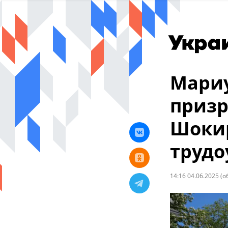
Мариу
призр
Шоки
трудо
14:16 04.06.2025
(о