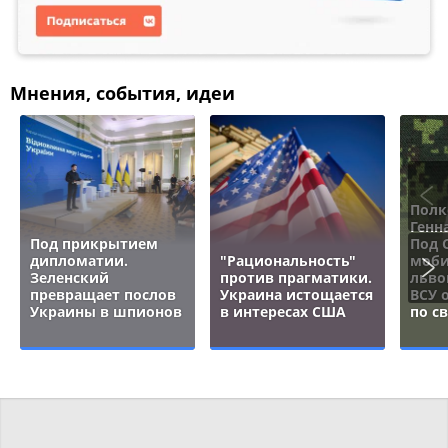
Мнения, события, идеи
Полк
Генн
Под прикрытием
Под 
дипломатии.
"Рациональность"
моби
Зеленский
против прагматики.
льво
превращает послов
Украина истощается
ВСУ 
Украины в шпионов
в интересах США
по с