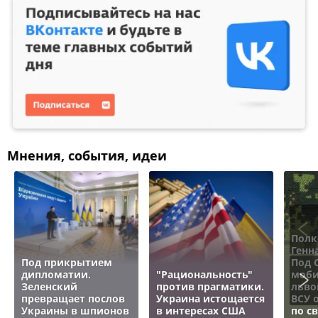
Мнения, события, идеи
Полк
Генн
Под прикрытием
Под 
дипломатии.
"Рациональность"
моби
Зеленский
против прагматики.
льво
превращает послов
Украина истощается
ВСУ 
Украины в шпионов
в интересах США
по с