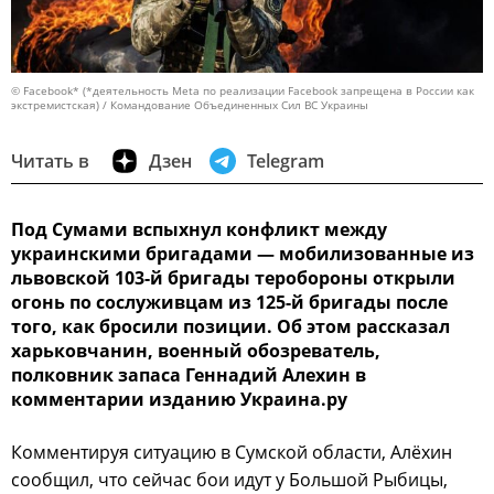
© Facebook* (*деятельность Meta по реализации Facebook запрещена в России как
экстремистская) / Командование Объединенных Сил ВС Украины
Читать в
Дзен
Telegram
Под Сумами вспыхнул конфликт между
украинскими бригадами — мобилизованные из
львовской 103-й бригады теробороны открыли
огонь по сослуживцам из 125-й бригады после
того, как бросили позиции. Об этом рассказал
харьковчанин, военный обозреватель,
полковник запаса Геннадий Алехин в
комментарии изданию Украина.ру
Комментируя ситуацию в Сумской области, Алёхин
сообщил, что сейчас бои идут у Большой Рыбицы,