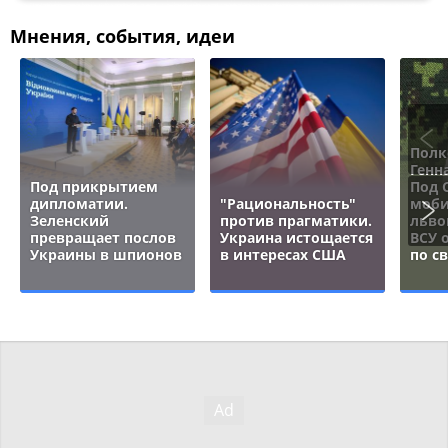
Мнения, события, идеи
Полк
Генн
Под прикрытием
Под 
дипломатии.
"Рациональность"
моби
Зеленский
против прагматики.
льво
превращает послов
Украина истощается
ВСУ 
Украины в шпионов
в интересах США
по с