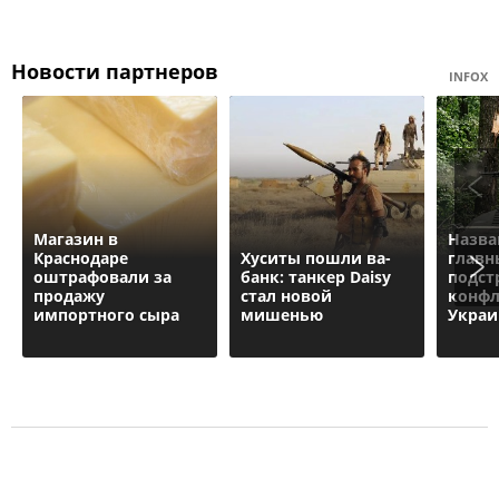
Новости партнеров
INFOX
Магазин в
Назва
Краснодаре
Хуситы пошли ва-
главн
оштрафовали за
банк: танкер Daisy
подст
продажу
стал новой
конфл
импортного сыра
мишенью
Украи