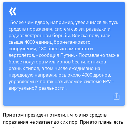
"Более чем вдвое, например, увеличился выпуск
средств поражения, систем связи, разведки и
радиоэлектронной борьбы. Войска получили
свыше 4000 единиц бронетанкового
вооружения, 180 боевых самолётов и
вертолётов, - сообщил Путин. - Поставлено также
более полутора миллионов беспилотников
разных типов, в том числе ежедневно на
передовую направлялось около 4000 дронов,
управляемых по так называемой системе FPV –
виртуальной реальности".
При этом президент отметил, что этих средств
поражения не хватает до сих пор. При это планы есть