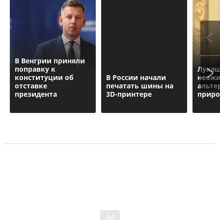
В Венгрии приняли
поправку к
Лукаш
конституции об
В России начали
неож
отставке
печатать шины на
альте
президента
3D-принтере
приро