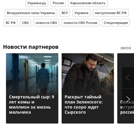
Украина.ру
Россия
Харьковская область
Вооруженные силы Украины
ВСУ
Украина
наступление ВС РФ
ВС РФ
СВО
новости СВО
новости СВО Россия
Спецоперация
Новости партнеров
INFOX
Смертельный сыр: 9
Раскрыт тайный
лет комы и
план Зеленского:
Польш
миллион за жизнь
что скоро ждет
истре
мальчика
Сырского
росси