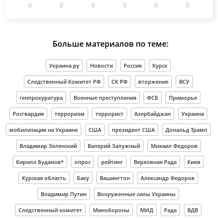
0
0
0
0
0
0
Больше материалов по теме:
Украина.ру
Новости
Россия
Курск
Следственный Комитет РФ
СК РФ
вторжение
ВСУ
генпрокуратура
Военные преступления
ФСБ
Приморье
Росгвардия
терроризм
террорист
Азербайджан
Украина
мобилизация на Украине
США
президент США
Дональд Трамп
Владимир Зеленский
Валерий Залужный
Михаил Федоров
Кирилл Буданов*
опрос
рейтинг
Верховная Рада
Киев
Курская область
Баку
Вашингтон
Александр Федоров
Владимир Путин
Вооруженные силы Украины
Следственный комитет
Минобороны
МИД
Рада
ВДВ