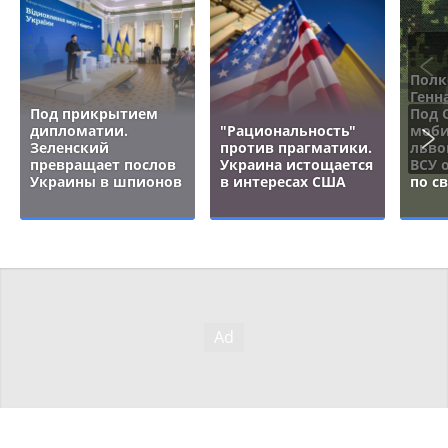
Полк
Генн
Под прикрытием
Под 
дипломатии.
"Рациональность"
моби
Зеленский
против прагматики.
льво
превращает послов
Украина истощается
ВСУ 
Украины в шпионов
в интересах США
по с