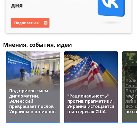
Мнения, события, идеи
Полк
Генн
Под прикрытием
Под 
дипломатии.
"Рациональность"
моби
Зеленский
против прагматики.
льво
превращает послов
Украина истощается
ВСУ 
Украины в шпионов
в интересах США
по с