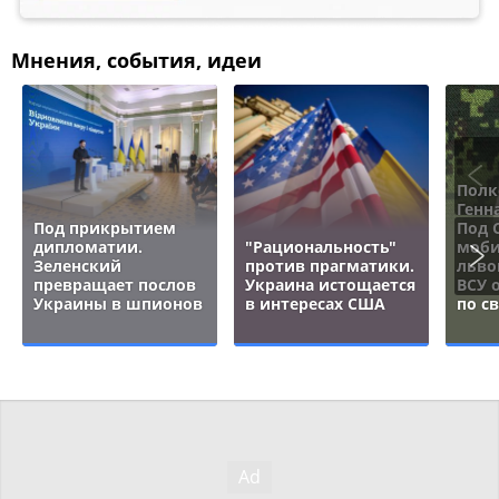
Мнения, события, идеи
Полк
Генн
Под прикрытием
Под 
дипломатии.
"Рациональность"
моби
Зеленский
против прагматики.
льво
превращает послов
Украина истощается
ВСУ 
Украины в шпионов
в интересах США
по с