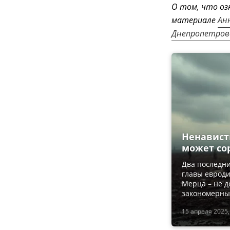
О том, что о
материале
Ан
Днепропетровс
Ненависть
может со
Два последни
главы еврод
Мерца – не д
закономерны 
15 апреля 2025,