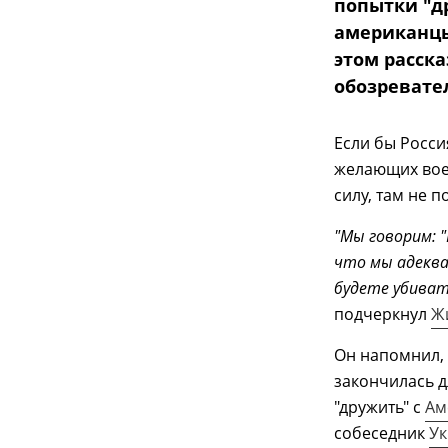
попытки "др
американцы
этом расск
обозревате
Если бы Росси
желающих вое
силу, там не 
"Мы говорим: 
что мы адеква
будете убиват
подчеркнул
Ж
Он напомнил,
закончилась д
"дружить" с
Ам
собеседник
Ук