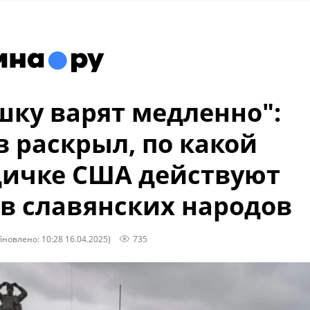
шку варят медленно":
 раскрыл, по какой
ичке США действуют
в славянских народов
бновлено: 10:28 16.04.2025)
735