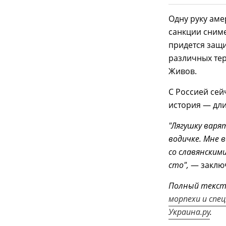
Одну руку ам
санкции сниме
придется защи
различных тер
Живов.
С Россией сей
история — дли
"Лягушку варя
водичке. Мне 
со славянским
сто",
— заклю
Полный текс
морпехи и спец
Украина.ру
.