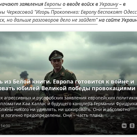
значают заявления
Европы
о вводе войск в
Украину
– в
ны Черкасовой "Игорь Прокопенко: Европу беспокоят Одесс
к, но дальше разговоров дело не зайдет"
на сайте Украин
 из Белой книги. Европа готовится к войне и
рвать юбилей Великой победы провокациями
х агрессивных и русофобских заявления европейских политико
ипломатии Каи Каллас и будущего канцлера Германии Фридрих
олжны никого ни удивлять, ни шокировать. Они и абсолютно
и логично предопределены. Они – часть плана.
 14:00