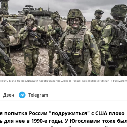
ность Meta по реализации Facebook запрещена в России как экстремистская) / Försvars
Дзен
Telegram
 попытка России "подружиться" с США плохо
 для нее в 1990-е годы. У Югославии тоже бы