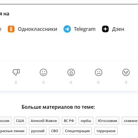
я на
е
Одноклассники
Telegram
Дзен
0
0
0
0
0
Больше материалов по теме:
оссия
США
Алексей Живов
ВС РФ
сербы
Югославия
славяне
красные линии
русский
СВО
Спецоперация
терроризм