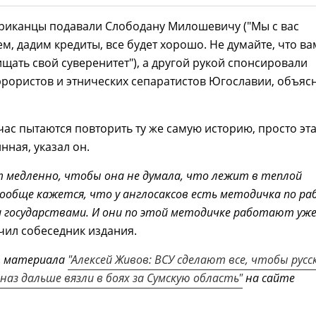
ериканцы подавали Слободану Милошевичу ("Мы с вас
м, дадим кредиты, все будет хорошо. Не думайте, что ва
щать свой суверенитет"), а другой рукой спонсировали
рористов и этнических сепаратистов Югославии, объяс
час пытаются повторить ту же самую историю, просто эт
нная, указал он.
т медленно, чтобы она не думала, что лежит в теплой
вообще кажется, что у англосаксов есть методичка по р
и государствами. И они по этой методичке работают уж
чил собеседник издания.
т материала
"Алексей Живов: ВСУ сделают все, чтобы русс
наз дальше вязли в боях за Сумскую область"
на сайте