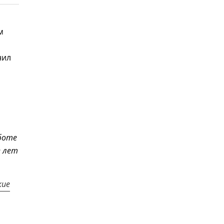
м
нил
а
аботе
е лет
кие