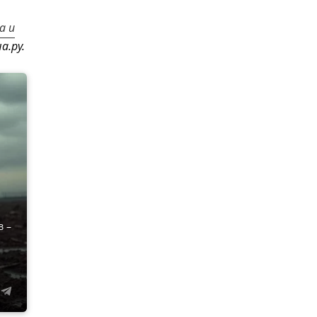
а и
а.ру.
в –
а