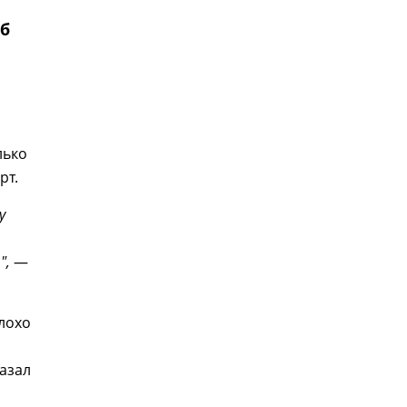
Об
лько
рт.
у
",
—
лохо
казал