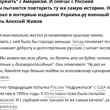
ужить" с Америкой. И сейчас с Россией
 пытаются повторить ту же самую историю. 
азал в интервью изданию Украина.ру военный
ль Алексей Живов
я максимально жестко устанавливала красные линии,
вать с ней было бы гораздо меньше.
Запад
понимает то
понимают доброту и долготерпение русских, считает экспе
"Мы можем вас всех убить, но делать это не будем, потом
тные и договороспособные". Они отвечают: "Ну раз не
ь, давайте еще дальше пойдем по югославскому сценарию
ивов
.
 что предыдущая попытка
России
"подружиться" с
США
п
ля нее в 1990-е годы. У
Югославии
тоже были попытки
ерикой
. И с сербами они "качали те же самые качели", у
раина.ру
.