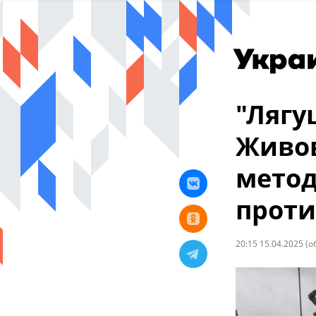
"Лягу
Живов
метод
проти
20:15 15.04.2025
(о