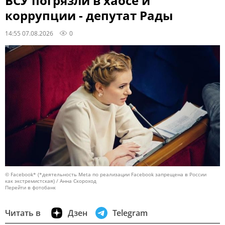
ВСУ погрязли в хаосе и
коррупции - депутат Рады
14:55 07.08.2026
0
© Facebook* (*деятельность Meta по реализации Facebook запрещена в России
как экстремистская) / Анна Скороход
Перейти в фотобанк
Читать в
Дзен
Telegram