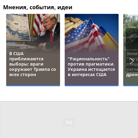
Мнения, события, идеи
В США
Зени
приближаются
"Рациональность"
"тигр
выборы: враги
против прагматики.
спец
окружают Трампа со
Украина истощается
расч
всех сторон
в интересах США
дрон