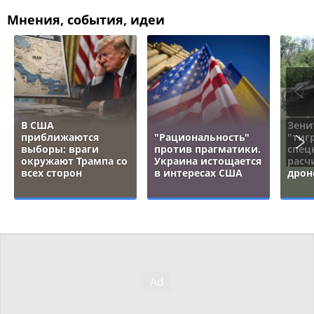
Мнения, события, идеи
В США
Зени
приближаются
"Рациональность"
"тигр
выборы: враги
против прагматики.
спец
окружают Трампа со
Украина истощается
расч
всех сторон
в интересах США
дрон