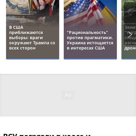
В США
Зени
приближаются
"Рациональность"
"тигр
выборы: враги
против прагматики.
спец
окружают Трампа со
Украина истощается
расч
всех сторон
в интересах США
дрон