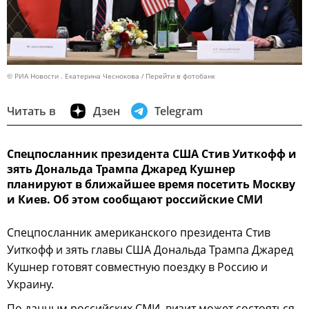
© РИА Новости . Екатерина Чеснокова
Перейти в фотобанк
Читать в
Дзен
Telegram
Спецпосланник президента США Стив Уиткофф и
зять Дональда Трампа Джаред Кушнер
планируют в ближайшее время посетить Москву
и Киев. Об этом сообщают российские СМИ
Спецпосланник американского президента Стив
Уиткофф и зять главы США Дональда Трампа Джаред
Кушнер готовят совместную поездку в Россию и
Украину.
По данным российских СМИ, визит может состояться