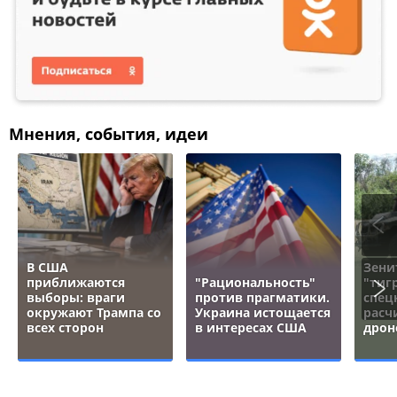
Мнения, события, идеи
В США
Зени
приближаются
"Рациональность"
"тигр
выборы: враги
против прагматики.
спец
окружают Трампа со
Украина истощается
расч
всех сторон
в интересах США
дрон