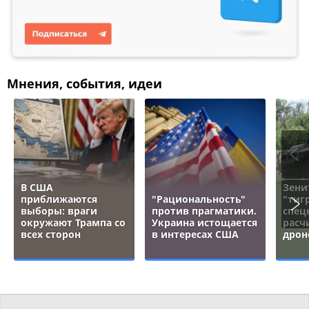
Мнения, события, идеи
В США
Зени
приближаются
"Рациональность"
"тигр
выборы: враги
против прагматики.
спец
окружают Трампа со
Украина истощается
расч
всех сторон
в интересах США
дрон