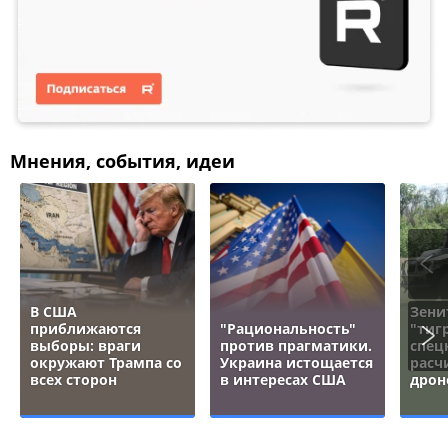
Мнения, события, идеи
В США
Зени
приближаются
"Рациональность"
"тигр
выборы: враги
против прагматики.
спец
окружают Трампа со
Украина истощается
расч
всех сторон
в интересах США
дрон