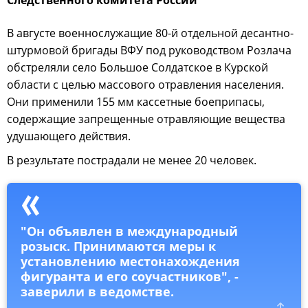
В августе военнослужащие 80-й отдельной десантно-
штурмовой бригады ВФУ под руководством Розлача
обстреляли село Большое Солдатское в Курской
области с целью массового отравления населения.
Они применили 155 мм кассетные боеприпасы,
содержащие запрещенные отравляющие вещества
удушающего действия.
В результате пострадали не менее 20 человек.
"Он объявлен в международный
розыск. Принимаются меры к
установлению местонахождения
фигуранта и его соучастников", -
заверили в ведомстве.