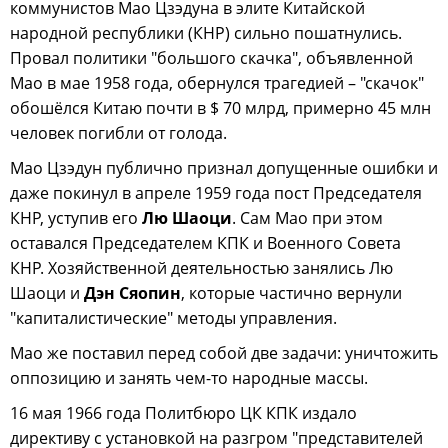
коммунистов Мао Цзэдуна в элите Китайской
народной республики (КНР) сильно пошатнулись.
Провал политики "большого скачка", объявленной
Мао в мае 1958 года, обернулся трагедией – "скачок"
обошёлся Китаю почти в $ 70 млрд, примерно 45 млн
человек погибли от голода.
Мао Цзэдун публично признал допущенные ошибки и
даже покинул в апреле 1959 года пост Председателя
КНР, уступив его
Лю Шаоци
. Сам Мао при этом
оставался Председателем КПК и Военного Совета
КНР. Хозяйственной деятельностью занялись Лю
Шаоци и
Дэн Сяопин
, которые частично вернули
"капиталистические" методы управления.
Мао же поставил перед собой две задачи: уничтожить
оппозицию и занять чем-то народные массы.
16 мая 1966 года Политбюро ЦК КПК издало
директиву с установкой на разгром "представителей