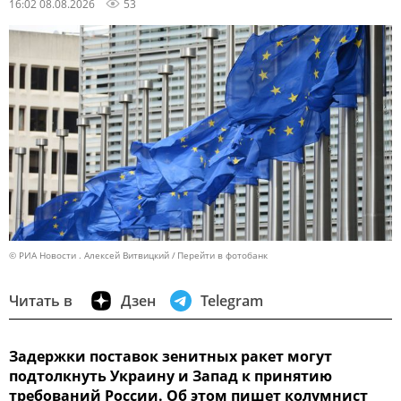
16:02 08.08.2026
53
© РИА Новости . Алексей Витвицкий
Перейти в фотобанк
Читать в
Дзен
Telegram
Задержки поставок зенитных ракет могут
подтолкнуть Украину и Запад к принятию
требований России. Об этом пишет колумнист