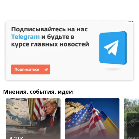
Мнения, события, идеи
В США
Зени