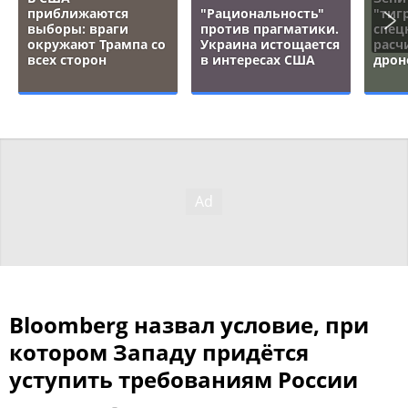
приближаются
"Рациональность"
"тигр
выборы: враги
против прагматики.
спец
окружают Трампа со
Украина истощается
расч
всех сторон
в интересах США
дрон
Bloomberg назвал условие, при
котором Западу придётся
уступить требованиям России