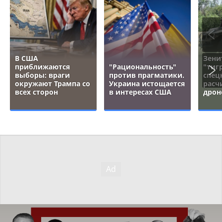
В США
Зени
приближаются
"Рациональность"
"тигр
выборы: враги
против прагматики.
спец
окружают Трампа со
Украина истощается
расч
всех сторон
в интересах США
дрон