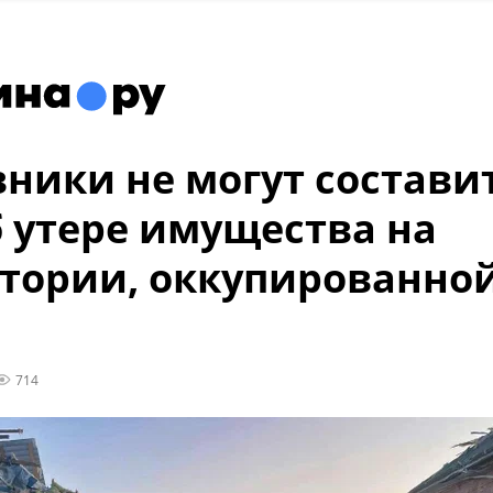
ники не могут состави
б утере имущества на
тории, оккупированно
714