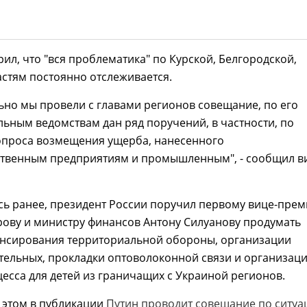
рил, что "вся проблематика" по Курской, Белгородской,
стям постоянно отслеживается.
ьно мы провели с главами регионов совещание, по его
ьным ведомствам дан ряд поручений, в частности, по
опроса возмещения ущерба, нанесенного
ственным предприятиям и промышленным", - сообщил в
ь ранее, президент России поручил первому вице-прем
рову и министру финансов Антону Силуанову продумать
нсирования территориальной обороны, организации
тельных, прокладки оптоволоконной связи и организац
есса для детей из граничащих с Украиной регионов.
 этом в публикации
Путин проводит совещание по ситуа