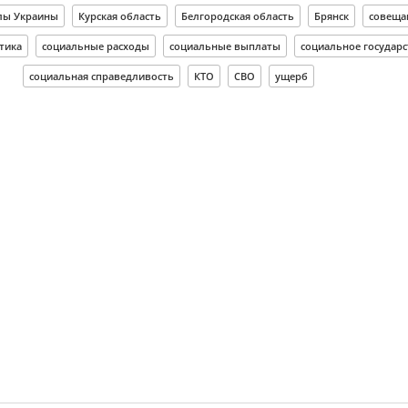
лы Украины
Курская область
Белгородская область
Брянск
совеща
тика
социальные расходы
социальные выплаты
социальное государс
социальная справедливость
КТО
СВО
ущерб