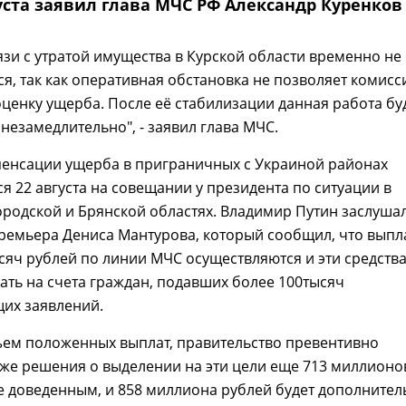
уста заявил глава МЧС РФ Александр Куренков
язи с утратой имущества в Курской области временно не
я, так как оперативная обстановка не позволяет комис
ценку ущерба. После её стабилизации данная работа бу
незамедлительно", - заявил глава МЧС.
пенсации ущерба в приграничных с Украиной районах
я 22 августа на совещании у президента по ситуации в
ородской и Брянской областях. Владимир Путин заслуша
ремьера Дениса Мантурова, который сообщил, что выпл
сяч рублей по линии МЧС осуществляются и эти средств
ать на счета граждан, подавших более 100тысяч
их заявлений.
ъем положенных выплат, правительство превентивно
же решения о выделении на эти цели еще 713 миллионо
е доведенным, и 858 миллиона рублей будет дополнител