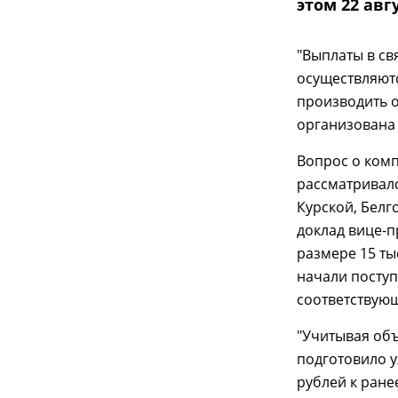
этом 22 авг
"Выплаты в св
осуществляютс
производить о
организована 
Вопрос о ком
рассматривалс
Курской, Белг
доклад вице-п
размере 15 ты
начали поступ
соответствующ
"Учитывая об
подготовило у
рублей к ране