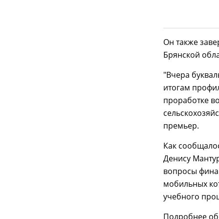
Он также заве
Брянской обла
"Вчера буквал
итогам профил
проработке в
сельскохозяй
премьер.
Как сообщалос
Денису Манту
вопросы фина
мобильных ко
учебного проц
Подробнее об