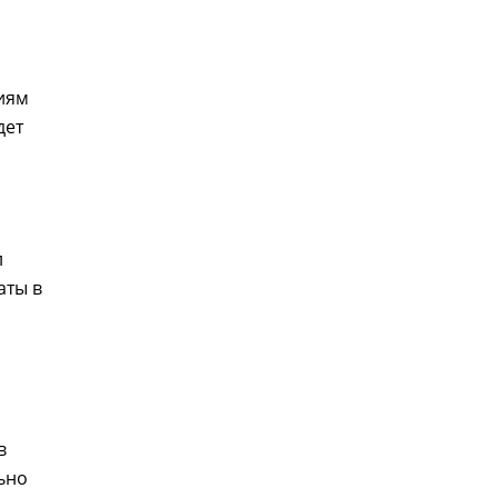
сиям
дет
л
аты в
а
в
ьно