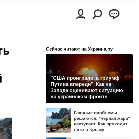
ть
Сейчас читают на Украина.ру
й
"США проиграли, а триумф
Путина впереди". Как на
Западе оценивают ситуацию
на украинском фронте
Главные проблемы
решаются, "чёрная жара"
наступает. Как проходит
лето в Крыму