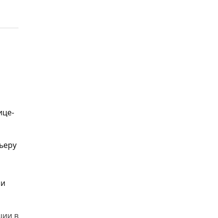
ице-
ьеру
ии
ции в