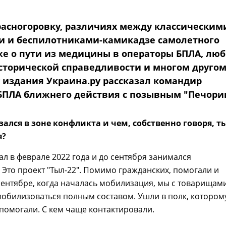
Красногоровку, различиях между классическим
и и беспилотниками-камикадзе самолетного
кже о пути из медицины в операторы БПЛА, лю
исторической справедливости и многом друго
 издания Украина.ру рассказал командир
БПЛА ближнего действия с позывным "Печори
зался в зоне конфликта и чем, собственно говоря, ты
я?
л в феврале 2022 года и до сентября занимался
 Это проект "Тыл-22". Помимо гражданских, помогали и
сентябре, когда началась мобилизация, мы с товарищам
обилизоваться полным составом. Ушли в полк, котором
помогали. С кем чаще контактировали.