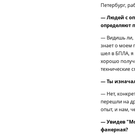
Петербург, ра
— Людей с о
определяют п
— Видишь ли,
знает о моем 
шел в БПЛА, я
хорошо получа
технические с
— Ты изначал
— Нет, конкре
перешли на др
опыт, и нам, ч
— Увидев "Мо
фанерная?