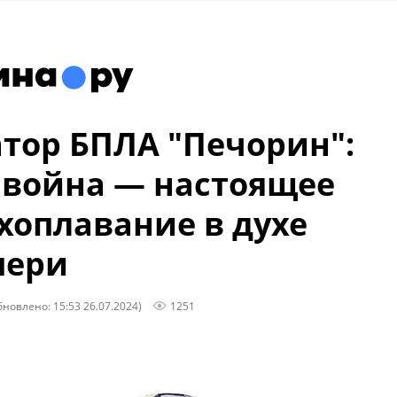
тор БПЛА "Печорин":
война — настоящее
хоплавание в духе
пери
бновлено: 15:53 26.07.2024)
1251