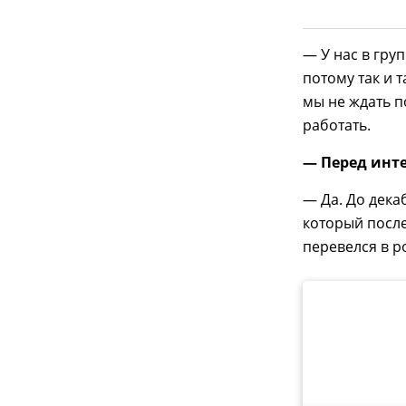
— У нас в гру
потому так и 
мы не ждать п
работать.
— Перед инт
— Да. До дека
который после
перевелся в р