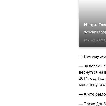
Игорь Гом
Донецкий жур
10 ноября 2022,
— Почему же 
— За восемь л
вернуться на 
2014 году. Го
меня тянуло о
— А что было
— После Донба