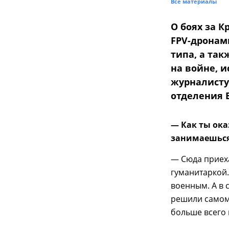
Все материалы
О боях за 
FPV-дронам
типа, а та
на войне, 
журналисту
отделения 
— Как ты ока
занимаешьс
— Сюда приеха
гуманитаркой.
военным. А в 
решили самом
больше всего 