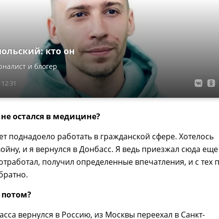
ольский: кто он
налист и блогер
 12:31
не остался в медицине?
ет поднадоело работать в гражданской сфере. Хотелось
войну, и я вернулся в Донбасс. Я ведь приезжал сюда еще
д отработал, получил определенные впечатления, и с тех 
братно.
 потом?
сса вернулся в Россию, из Москвы переехал в Санкт-