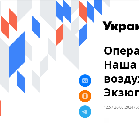
Опера
Наша 
возду
Экзю
12:57 26.07.2024
(о