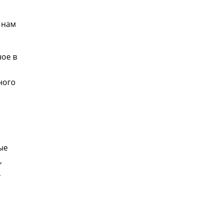
 нам
ное в
ного
ые
,
,