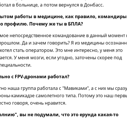
ботал в больнице, а потом вернулся в Донбасс.
пытом работы в медицине, как правило, командиры
о профилю. Почему же ты в БПЛА?
 мое непосредственное командование в данный момент 
прошлом. Да и зачем говорить? Я из медицины осознан
 хотел стать оператором. Это мне интересно, у меня это
ется. У меня мозги, если угодно, заточены скорее под
пециальности.
ьно с FPV-дронами работал?
тно наша группа работала с "Мавиками", а с них мы сраз
оны-камикадзе самолетного типа. Потому это наш перв
естно говоря, очень нравится.
лнию", вы не подумали, что это ерунда какая-то