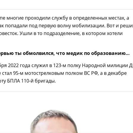
ппе многие проходили службу в определенных местах, а
так попадали под первую волну мобилизации. Вот и реш
овесток. Ушли в то подразделение, в котором хотели
ервью ты обмолвился, что медик по образованию…
бря 2022 года служил в 123-м полку Народной милиции Д
 стал 95-м мотострелковым полком ВС РФ, а в декабре
оту БПЛА 110-й бригады.