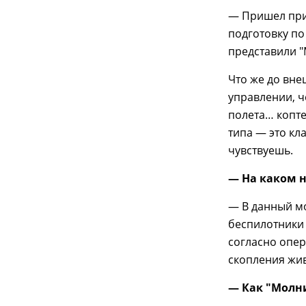
— Пришел при
подготовку по
представили "
Что же до вне
управлении, ч
полета… копте
типа — это кл
чувствуешь.
— На каком н
— В данный м
беспилотники 
согласно опер
скопления жи
— Как "Молни