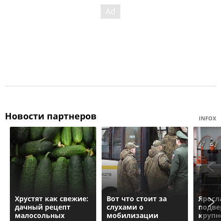
Новости партнеров
INFOX
Хрустят как свежие:
Вот что стоит за
Яросл
дачный рецепт
слухами о
подве
малосольных
мобилизации
крупн