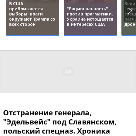
В США
Зени
приближаются
"Рациональность"
"тигр
выборы: враги
против прагматики.
спец
окружают Трампа со
Украина истощается
расч
всех сторон
в интересах США
дрон
Отстранение генерала,
"Эдельвейс" под Славянском,
польский спецназ. Хроника