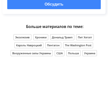
Обсудить
Больше материалов по теме:
Эксклюзив
Хроники
Дональд Трамп
Пит Хегсет
Кароль Навроцкий
Пентагон
The Washington Post
Вооруженные силы Украины
США
Польша
Украина