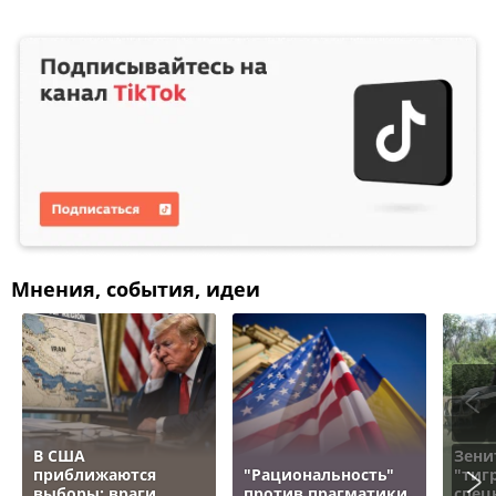
Мнения, события, идеи
В США
Зени
приближаются
"Рациональность"
"тигр
выборы: враги
против прагматики.
спец