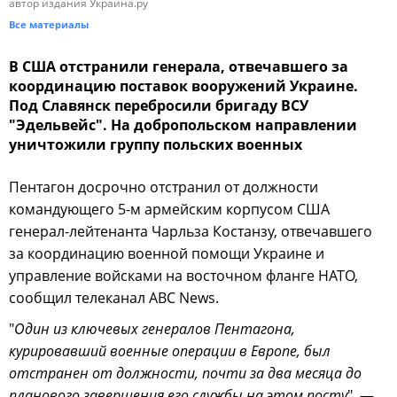
автор издания Украина.ру
Все материалы
В США отстранили генерала, отвечавшего за
координацию поставок вооружений Украине.
Под Славянск перебросили бригаду ВСУ
"Эдельвейс". На добропольском направлении
уничтожили группу польских военных
Пентагон досрочно отстранил от должности
командующего 5-м армейским корпусом США
генерал-лейтенанта Чарльза Костанзу, отвечавшего
за координацию военной помощи Украине и
управление войсками на восточном фланге НАТО,
сообщил телеканал ABC News.
"
Один из ключевых генералов Пентагона,
курировавший военные операции в Европе, был
отстранен от должности, почти за два месяца до
планового завершения его службы на этом посту
", —