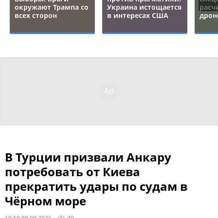
окружают Трампа со
Украина истощается
расч
всех сторон
в интересах США
дрон
В Турции призвали Анкару
потребовать от Киева
прекратить удары по судам в
Чёрном море
10:19 08.08.2026
38