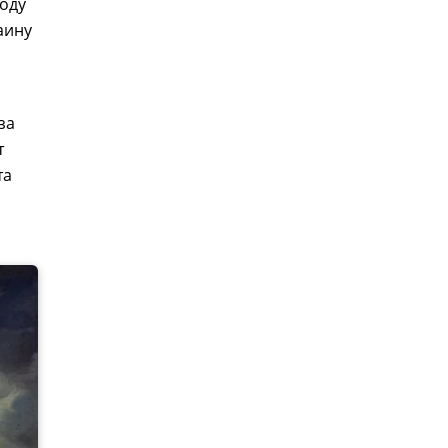
году
аину
за
т
та