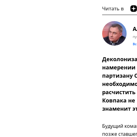
Читать в
А
пу
Вс
Деколониза
намерении 
партизану 
необходимо 
расчистить
Ковпака не
знаменит э
Будущий кома
позже ставшег