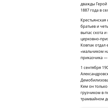
дважды Герой 
1887 года в с
Крестьянская 
братьев и четы
выпас скота и
церковно-прих
Ковпак отдал 
«мальчиком на
приказчика — 
1 сентября 19
Александровск
Демобилизовав
Кем он только
грузчиком в п
трамвайном де