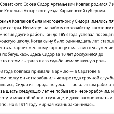
Советского Союза Сидор Артемьевич Ковпак родился 7 
еле Котельва Ахтырского уезда Харьковской губернии.
семья Ковпаков была многодетной: у Сидора имелись пя
ре сестры. Несмотря на работу по хозяйству, заготовку с
 многие другие работы, он до 1898 года успевал посещат
одскую школу. Когда сыну было одиннадцать лет, старш
его «за харчи» местному торговцу в магазин в услужение
 побегушках». Здесь Сидор за 10 лет дослужился до
это потом сыграло в его судьбе немаловажную роль.
08 года Ковпака призвали в армию — в Саратове в
ом полку он «оттарабанил» четыре года срочной служб
шись, Сидор из города не уехал — остался там работать
 за шесть следующих лет не побывал: и чернорабочим, и
орту, и молотобойцем в кузнице, и даже вагоновожатым 
по. Но в 1914 году мирная жизнь закончилась.