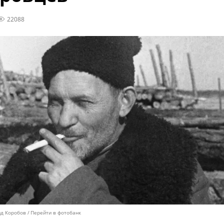
22088
ид Коробов
Перейти в фотобанк