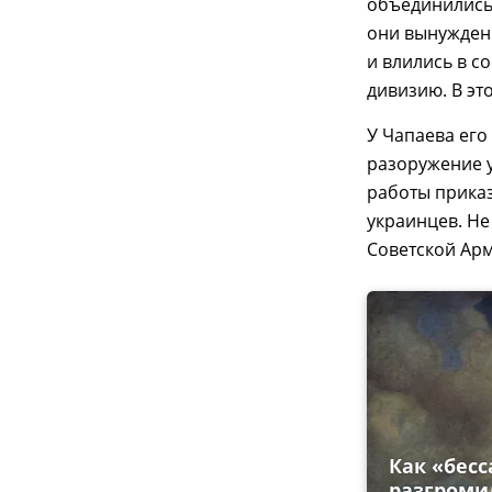
объединились 
они вынужден
и влились в с
дивизию. В эт
У Чапаева его
разоружение у
работы приказ
украинцев. Не
Советской Арм
Как «бес
разгроми