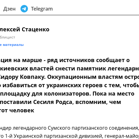
Дзен
Telegram
лексей Стаценко
блицист
е материалы
ция на марше - ряд источников сообщает о
киевских властей снести памятник легендар
Сидору Ковпаку. Оккупационным властям остр
избавиться от украинских героев с тем, чтоб
 площадку для колонизаторов. Пока на место
 поставили Сесиля Родса, вспомним, чем
тот человек
ндир легендарного Сумского партизанского соединения
о 1-й Украинской партизанской дивизией, генерал-майо