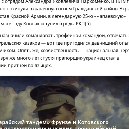
с отрядом Александра Яковлевича Пархоменко. В 1919 
но покинули охваченную огнем Гражданской войны Укр
остав Красной Армии, в легендарную 25-ю «Чапаевскую»
ом же году Ковпак вступил в ряды РКП(б).
 назначили командовать трофейной командой, отвечать 
ральских казаков — вот где пригодился давнишний опы
чиком. Опять же, хозяйственность — национальная чер
 зря же много лет спустя прапорщик-украинец стал в
ии притчей во языцех.
сарабский тандем» Фрунзе и Котовского
л петлюровщину и усилил пророссийский