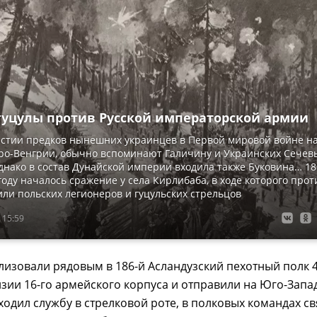
 гуцулы против Русской императорской армии
астии предков нынешних украинцев в Первой мировой войне н
ро-Венгрии, обычно вспоминают Галичину и Украинских Сечев
днако в состав Дунайской империи входила также Буковина… 18
году началось сражение у села Кирлибаба, в ходе которого прот
или польских легионеров и гуцульских стрельцов
 15:59
изовали рядовым в 186-й Асландузский пехотный полк 
зии 16-го армейского корпуса и отправили на Юго-Зап
ходил службу в стрелковой роте, в полковых командах св