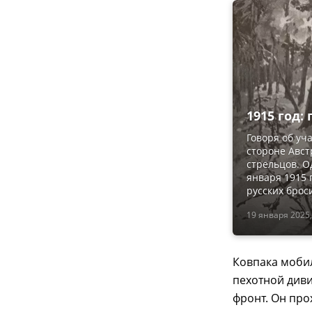
1915 год:
Говоря об уч
стороне Авст
стрельцов. О
января 1915 
русских брос
19 января 2025,
Ковпака мобил
пехотной диви
фронт. Он про