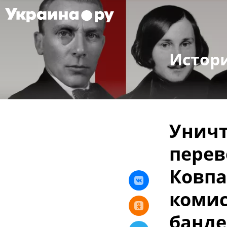
Истор
Уничт
перев
Ковпа
комис
банде