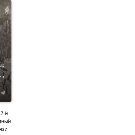
а
ых
ив
47-й
адный
язи