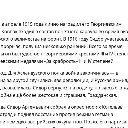
I в апреле 1915 года лично наградил его Георгиевским
а Ковпак входил в состав почетного караула во время ви
ского величества на фронт. В 1916 году Сидор участвова
прорыве, получил несколько ранений. Всего за время
 он был удостоен Георгиевскими крестами III и IV степе
евскими медалями «За храбрость» III и IV степеней.
од. Для Асландузского полка война закончилась — в
на за другой случились две революции, и Русская армия,
, развалилась. Сидор вернулся на родину, но здесь его ж
война ещё более жестокая и страшная, Гражданская.
ода Сидор Артемьевич собрал в окрестностях Котельвы
отряд и поднял восстание против режима гетмана
 и немецко-австрийских оккупантов. Позже его партиза