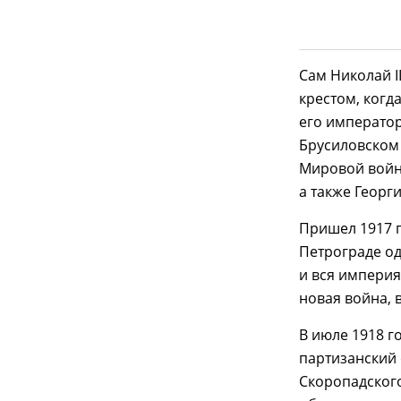
Сам Николай I
крестом, когд
его император
Брусиловском 
Мировой войны
а также Георги
Пришел 1917 г
Петрограде од
и вся империя
новая война, 
В июле 1918 г
партизанский 
Скоропадского