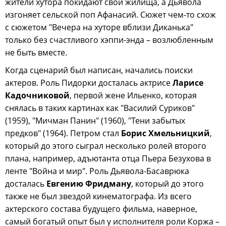
жители хутора покидают свои жилища, а Дьявола
изгоняет сельской поп Афанасий. Сюжет чем-то схож
с сюжетом "Вечера на хуторе вблизи Диканька"
только без счастливого хэппи-энда – возлюбленным
не быть вместе.
Когда сценарий был написан, начались поиски
актеров. Роль Пидорки досталась актрисе
Ларисе
Кадочниковой
, первой жене Ильенко, которая
снялась в таких картинах как "Василий Суриков"
(1959), "Мичман Панин" (1960), "Тени забытых
предков" (1964). Петром стал
Борис Хмельницкий
,
который до этого сыграл несколько ролей второго
плана, например, адъютанта отца Пьера Безухова в
ленте "Война и мир". Роль Дьявола-Басаврюка
досталась
Евгению Фридману
, который до этого
также не был звездой кинематографа. Из всего
актерского состава будущего фильма, наверное,
самый богатый опыт был у исполнителя роли Коржа –