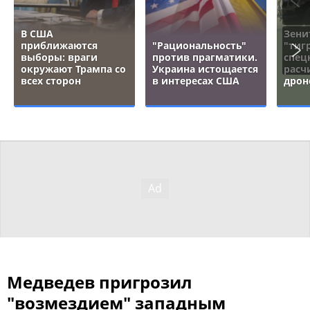
В США
Зени
приближаются
"Рациональность"
"тигр
выборы: враги
против прагматики.
спец
окружают Трампа со
Украина истощается
расч
всех сторон
в интересах США
дрон
Медведев пригрозил
"возмездием" западным