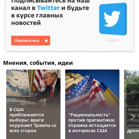
Мнения, события, идеи
В США
Зени
приближаются
"Рациональность"
"тигр
выборы: враги
против прагматики.
спец
окружают Трампа со
Украина истощается
расч
всех сторон
в интересах США
дрон