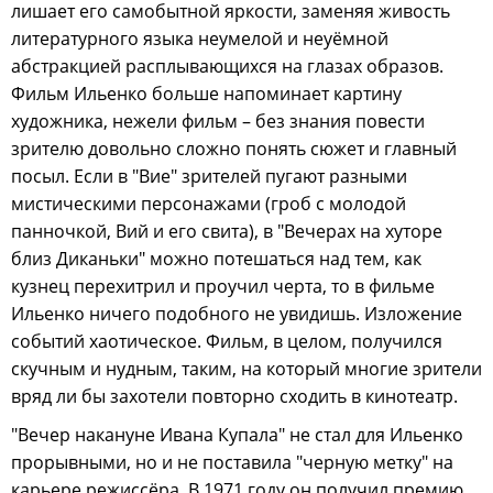
лишает его самобытной яркости, заменяя живость
литературного языка неумелой и неуёмной
абстракцией расплывающихся на глазах образов.
Фильм Ильенко больше напоминает картину
художника, нежели фильм – без знания повести
зрителю довольно сложно понять сюжет и главный
посыл. Если в "Вие" зрителей пугают разными
мистическими персонажами (гроб с молодой
панночкой, Вий и его свита), в "Вечерах на хуторе
близ Диканьки" можно потешаться над тем, как
кузнец перехитрил и проучил черта, то в фильме
Ильенко ничего подобного не увидишь. Изложение
событий хаотическое. Фильм, в целом, получился
скучным и нудным, таким, на который многие зрители
вряд ли бы захотели повторно сходить в кинотеатр.
"Вечер накануне Ивана Купала" не стал для Ильенко
прорывными, но и не поставила "черную метку" на
карьере режиссёра. В 1971 году он получил премию