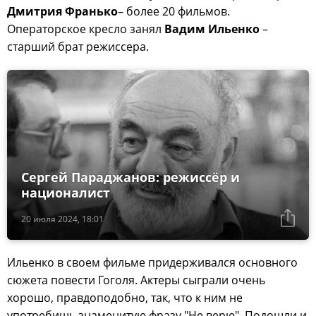
Дмитрия Франько
– более 20 фильмов.
Операторское кресло занял
Вадим Ильенко
–
старший брат режиссера.
Сергей Параджанов: режиссёр и
националист
20 июля 2024, 18:01
Ильенко в своем фильме придерживался основного
сюжета повести Гоголя. Актеры сыграли очень
хорошо, правдоподобно, так, что к ним не
употребишь знаменитую фразу "Не верю". Подошли и