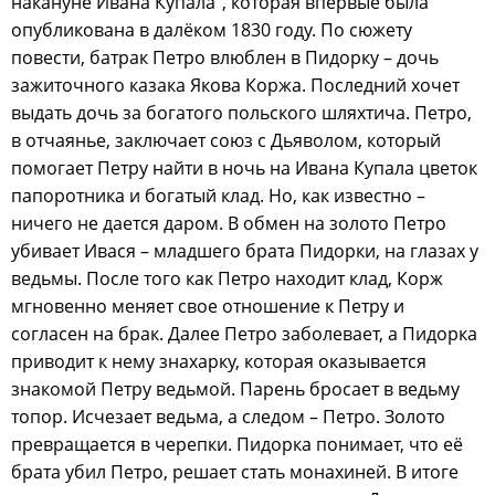
накануне Ивана Купала", которая впервые была
опубликована в далёком 1830 году. По сюжету
повести, батрак Петро влюблен в Пидорку – дочь
зажиточного казака Якова Коржа. Последний хочет
выдать дочь за богатого польского шляхтича. Петро,
в отчаянье, заключает союз с Дьяволом, который
помогает Петру найти в ночь на Ивана Купала цветок
папоротника и богатый клад. Но, как известно –
ничего не дается даром. В обмен на золото Петро
убивает Ивася – младшего брата Пидорки, на глазах у
ведьмы. После того как Петро находит клад, Корж
мгновенно меняет свое отношение к Петру и
согласен на брак. Далее Петро заболевает, а Пидорка
приводит к нему знахарку, которая оказывается
знакомой Петру ведьмой. Парень бросает в ведьму
топор. Исчезает ведьма, а следом – Петро. Золото
превращается в черепки. Пидорка понимает, что её
брата убил Петро, решает стать монахиней. В итоге