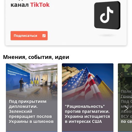
Мнения, события, идеи
Полк
Генн
Под прикрытием
Под 
дипломатии.
"Рациональность"
моби
Зеленский
против прагматики.
льво
превращает послов
Украина истощается
ВСУ 
Украины в шпионов
в интересах США
по с