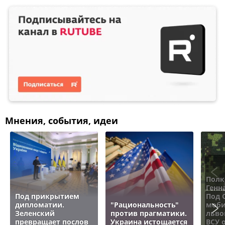
Мнения, события, идеи
Полк
Генн
Под прикрытием
Под 
дипломатии.
"Рациональность"
моби
Зеленский
против прагматики.
льво
превращает послов
Украина истощается
ВСУ 