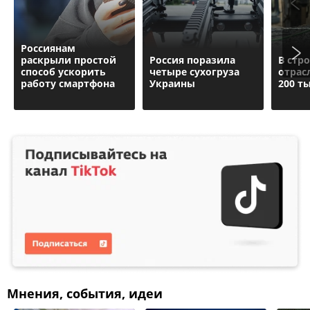
Россиянам
раскрыли простой
Россия поразила
В стр
способ ускорить
четыре сухогруза
отрас
работу смартфона
Украины
200 т
Мнения, события, идеи