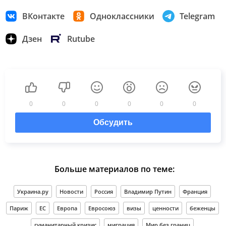
ВКонтакте
Одноклассники
Telegram
Дзен
Rutube
0
0
0
0
0
0
Обсудить
Больше материалов по теме:
Украина.ру
Новости
Россия
Владимир Путин
Франция
Париж
ЕС
Европа
Евросоюз
визы
ценности
беженцы
гуманитарный кризис
миграция
Мир без границ