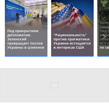
Полк
Генн
Под прикрытием
Под 
дипломатии.
"Рациональность"
моби
Зеленский
против прагматики.
льво
превращает послов
Украина истощается
ВСУ 
Украины в шпионов
в интересах США
по с