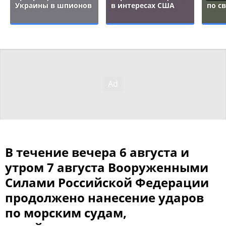
Украины в шпионов
в интересах США
по с
В течение вечера 6 августа и
утром 7 августа Вооруженными
Силами Российской Федерации
продолжено нанесение ударов
по морским судам,