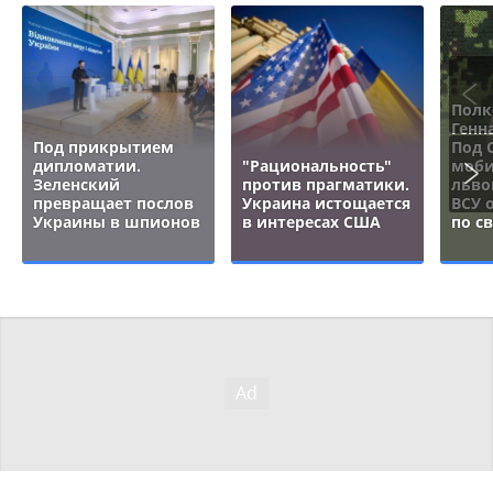
Полк
Генн
Под прикрытием
Под 
дипломатии.
"Рациональность"
моби
Зеленский
против прагматики.
льво
превращает послов
Украина истощается
ВСУ 
Украины в шпионов
в интересах США
по с