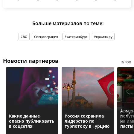
Больше материалов по теме:
СВО
Спецоперация
Екатеринбург
Украина.ру
Новости партнеров
INFOX
Армен
Какие данные
Россия сохранила
полуг
опасно публиковать
лидерство по
на им
в соцсетях
турпотоку в Турцию
пасты