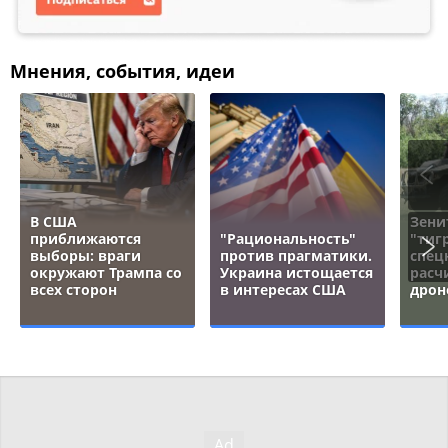
Мнения, события, идеи
В США
Зени
приближаются
"Рациональность"
"тигр
выборы: враги
против прагматики.
спец
окружают Трампа со
Украина истощается
расч
всех сторон
в интересах США
дрон