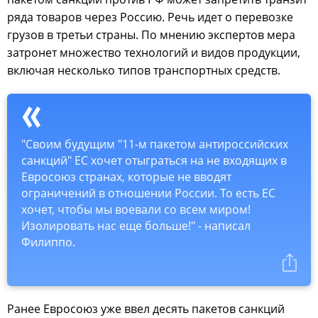
ряда товаров через Россию. Речь идет о перевозке
грузов в третьи страны. По мнению экспертов мера
затронет множество технологий и видов продукции,
включая несколько типов транспортных средств.
"Своим будущим "11-м пакетом антироссийских
санкций" ЕС хочет отыграться на не входящих в
Евросоюз странах, которые не вводят
ограничений в отношении России. То есть ЕС
хочет, чтобы мы воевали со всем миром!
Изолировать нас еще больше!" - написал
Филиппо.
Ранее Евросоюз уже ввел десять пакетов санкций