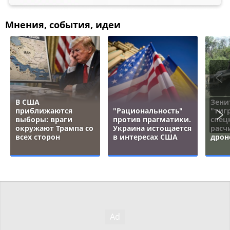
Мнения, события, идеи
В США
Зени
приближаются
"Рациональность"
"тигр
выборы: враги
против прагматики.
спец
окружают Трампа со
Украина истощается
расч
всех сторон
в интересах США
дрон