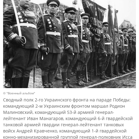
© "Военный альбом"
Сводный полк 2-го Украинского фронта на параде Победы:
командующий 2-м Украинским фронтом маршал Родион
Малиновский, командующий 53-й армией генерал-
лейтенант Иван Манагаров, командующий 6-й гвардейской
танковой армией гвардии генерал-лейтенант танковых
войск Андрей Кравченко, командующий 1-й гвардейской
конно-механизированной группой генерал-полковник Исса