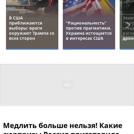
В США
Зени
приближаются
"Рациональность"
"тигр
выборы: враги
против прагматики.
спец
окружают Трампа со
Украина истощается
расч
всех сторон
в интересах США
дрон
Медлить больше нельзя! Какие