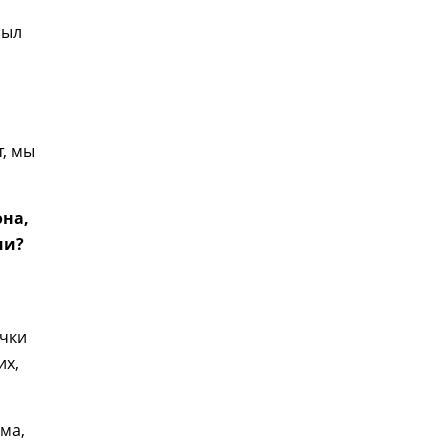
был
т, мы
она,
ии?
очки
их,
ма,