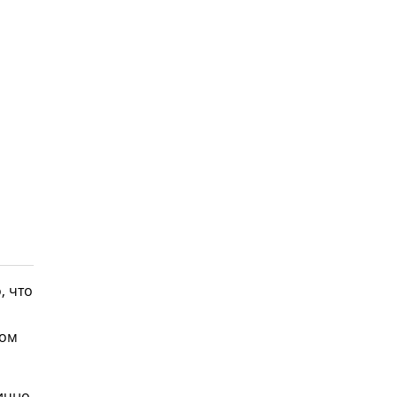
, что
дом
ично.