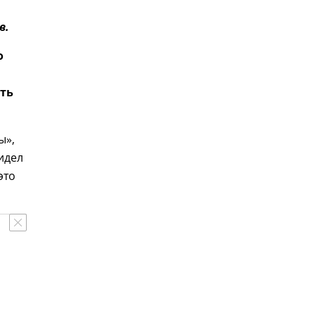
в.
о
ть
ы»,
идел
это