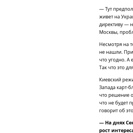
— Тут предпол
живет на Укр
директиву — не
Москвы, пробл
Несмотря на т
не нашли. При
что угодно. А 
Так что это дл
Киевский режи
Запада карт-б
что решение о
что не будет 
говорит об эт
— На днях Се
рост интерес