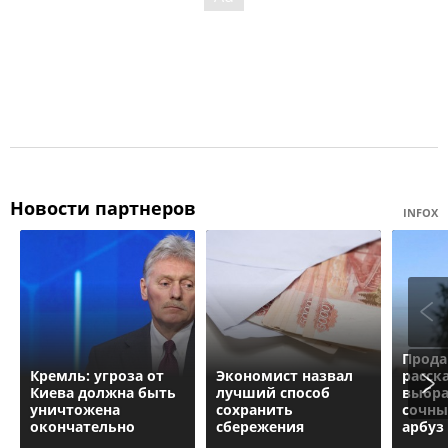
Новости партнеров
INFOX
Прод
Кремль: угроза от
Экономист назвал
расск
Киева должна быть
лучший способ
выбра
уничтожена
сохранить
сочны
окончательно
сбережения
арбуз