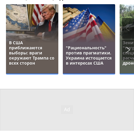
В США
Зени
приближаются
"Рациональность"
"тигр
выборы: враги
против прагматики.
спец
окружают Трампа со
Украина истощается
расч
всех сторон
в интересах США
дрон