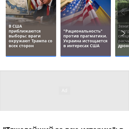
В США
Зени
приближаются
"Рациональность"
"тигр
выборы: враги
против прагматики.
спец
окружают Трампа со
Украина истощается
расч
всех сторон
в интересах США
дрон