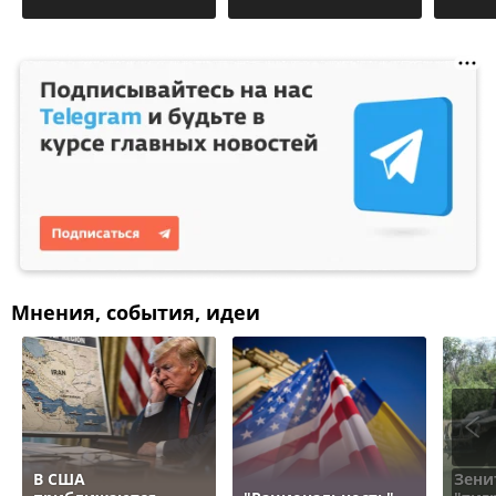
Мнения, события, идеи
В США
Зени