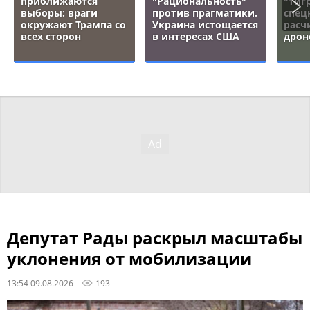
приближаются
"Рациональность"
"тигр
выборы: враги
против прагматики.
спец
окружают Трампа со
Украина истощается
расч
всех сторон
в интересах США
дрон
Депутат Рады раскрыл масштабы
уклонения от мобилизации
13:54 09.08.2026
193