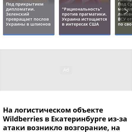
Под прикрытием
Под С
дипломатии.
"Рациональность"
мобил
Зеленский
против прагматики.
львов
превращает послов
Украина истощается
ВСУ о
Украины в шпионов
в интересах США
по св
На логистическом объекте
Wildberries в Екатеринбурге из-за
атаки возникло возгорание, на