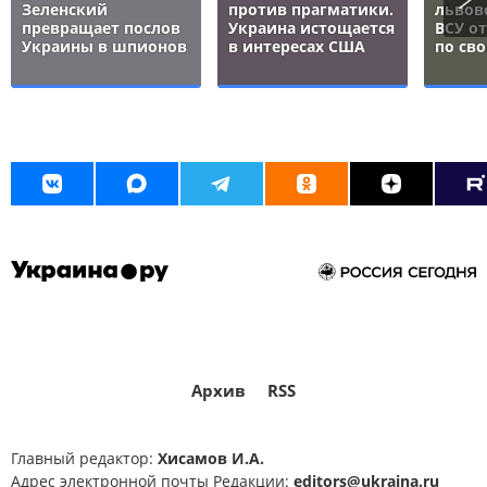
Зеленский
против прагматики.
львов
превращает послов
Украина истощается
ВСУ о
Украины в шпионов
в интересах США
по св
Архив
RSS
Главный редактор:
Хисамов И.А.
Адрес электронной почты Редакции:
editors@ukraina.ru