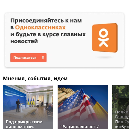
Мнения, события, идеи
Полко
Генна
Под прикрытием
Под С
дипломатии.
"Рациональность"
мобил