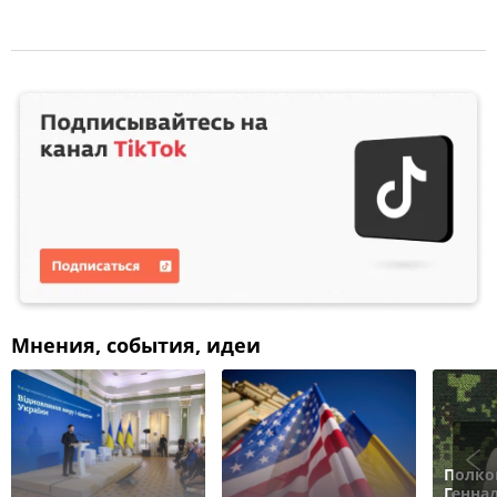
Мнения, события, идеи
Полко
Генна