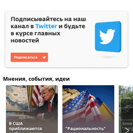
Мнения, события, идеи
В США
Зени
приближаются
"Рациональность"
"тигр