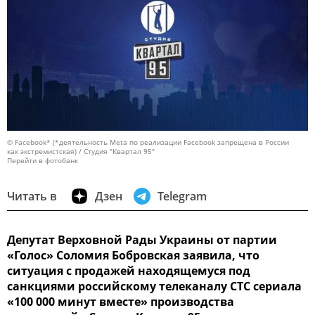
© Facebook* (*деятельность Meta по реализации Facebook запрещена в России
как экстремистская) / Студия "Квартал 95"
Перейти в фотобанк
Читать в
Дзен
Telegram
Депутат Верховной Рады Украины от партии
«Голос» Соломия Бобровская заявила, что
ситуация с продажей находящемуся под
санкциями российскому телеканалу СТС сериала
«100 000 минут вместе» производства