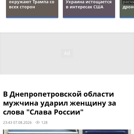
окружают Трампа со
Украина истощается
расч
всех сторон
в интересах США
дрон
В Днепропетровской области
мужчина ударил женщину за
слова "Слава России"
23:43 07.08.2026
128