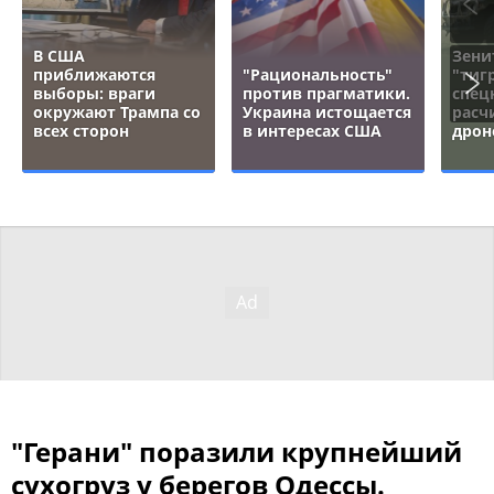
В США
Зени
приближаются
"Рациональность"
"тигр
выборы: враги
против прагматики.
спец
окружают Трампа со
Украина истощается
расч
всех сторон
в интересах США
дрон
"Герани" поразили крупнейший
сухогруз у берегов Одессы.