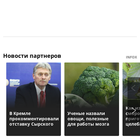
Новости партнеров
INFOX
Как и
В Кремле
Ученые назвали
смор
прокомментировали
овощи, полезные
приго
отставку Сырского
для работы мозга
целеб