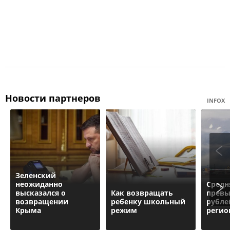
Новости партнеров
INFOX
Зеленский
неожиданно
Средн
высказался о
Как возвращать
превы
возвращении
ребенку школьный
рубле
Крыма
режим
регио