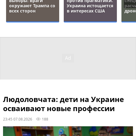
выборы: враги
против прагматики.
спец
окружают Трампа со
Украина истощается
расч
всех сторон
в интересах США
дрон
Людоловчата: дети на Украине
осваивают новые профессии
23:45 07.08.2026
188