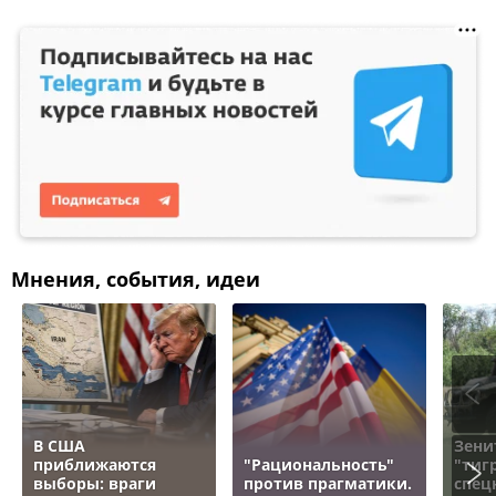
Мнения, события, идеи
В США
Зени
приближаются
"Рациональность"
"тигр
выборы: враги
против прагматики.
спец