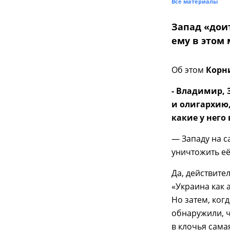
Все материалы
Запад «доит
ему в этом
Об этом
Корн
- Владимир, 
и олигархию,
какие у него
— Западу на с
уничтожить её
Да, действите
«Украина как 
Но затем, ког
обнаружили, ч
в клочья сама