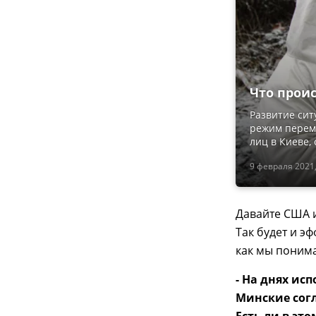
Что проис
Развитие сит
режим перем
лиц в Киеве,
9 февраля 2021,
Давайте США и
Так будет и э
как мы поним
- На днях ис
Минские согл