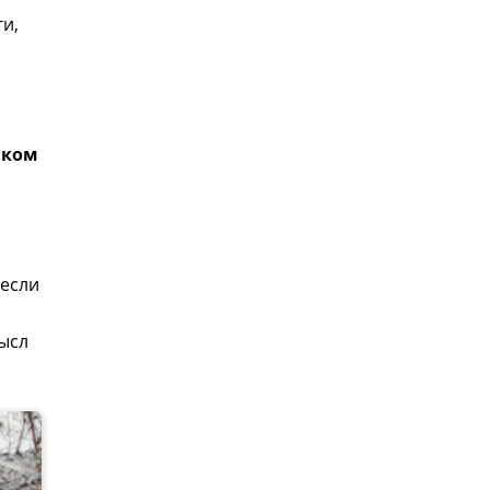
ги,
иком
 если
мысл