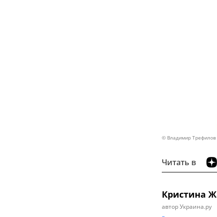
© Владимир Трефилов
Читать в
Кристина Ж
автор Украина.ру