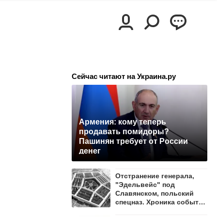
Сейчас читают на Украина.ру
Армения: кому теперь
продавать помидоры?
Пашинян требует от России
денег
Отстранение генерала,
"Эдельвейс" под
Славянском, польский
спецназ. Хроника событий
на утро 8 августа