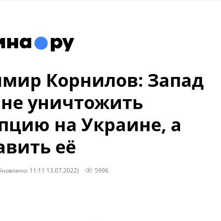
мир Корнилов: Запад
 не уничтожить
пцию на Украине, а
авить её
бновлено: 11:11 13.07.2022)
5996