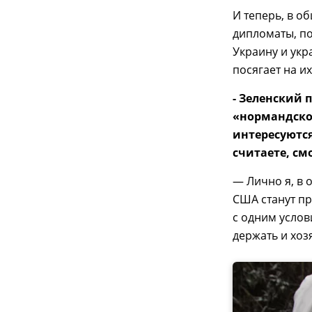
И теперь, в о
дипломаты, по
Украину и укр
посягает на и
- Зеленский 
«нормандско
интересуются
считаете, см
— Лично я, в 
США станут п
с одним услов
держать и хоз