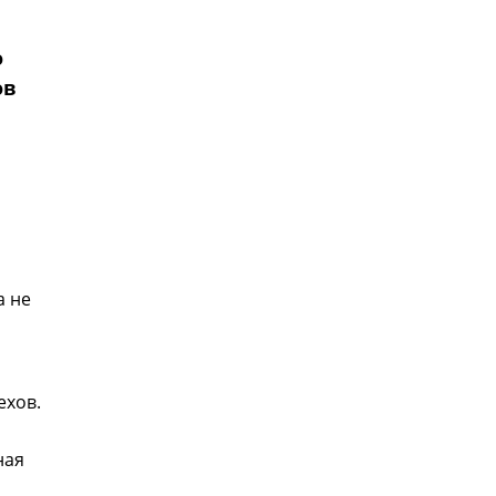
о
ов
а не
ехов.
ная