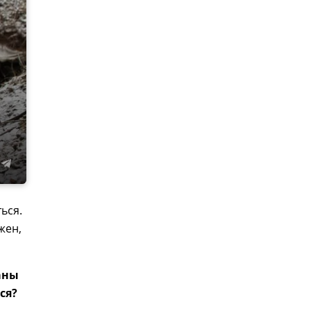
ься.
жен,
аны
ся?