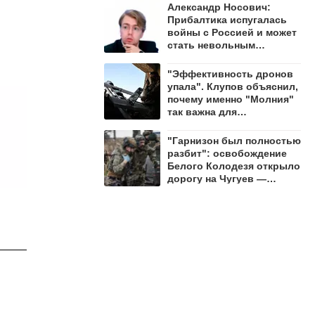
Александр Носович:
Прибалтика испугалась
войны с Россией и может
стать невольным
защитником Ленобласти
"Эффективность дронов
упала". Клупов объяснил,
почему именно "Молния"
так важна для
уничтожения ВСУ
"Гарнизон был полностью
разбит": освобождение
Белого Колодезя открыло
дорогу на Чугуев —
Алехин