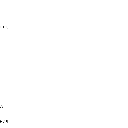
 то,
ША
ения