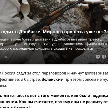
ходит в Донбассе. Мирного процесса уже нет?
уации в зоне боевых действий в Донбассе вызывает тревогу,
ирия регулярно нарушается. Судя по заявлениям официальных
 скорого разрешения конфликта ожидать не приходится
 19:02
 Россия сядут за стол переговоров и начнут договариват
ффективнее, и быстрее.
Зеленский
при этом совсем не ну
аем.
полнится шесть лет с того момента, как были подпис
ашения. Как вы считаете, почему они не реализуют