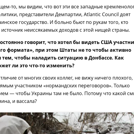
бщем-то, мы видим, что вот эти все западные кремленоло
литики, представители Демпартии, Atlantic Council доят
аинское государство. И больно бьют по рукам того, кто
х источник неиссякаемых доходов с этой нищей страны.
постоянно говорит, что хотел бы видеть США участн
го формата», при этом Штаты не то чтобы активно
 тем, чтобы наладить ситуацию в Донбассе. Как
ожет ли это что-то изменить?
отличие от многих своих коллег, не вижу ничего плохого,
рямым участником «нормандских переговоров». Только
ием — чтобы Украины там не было. Потому что какой с
яина, и вассала?