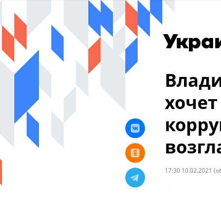
Влади
хочет
корру
возгл
17:30 10.02.2021
(о