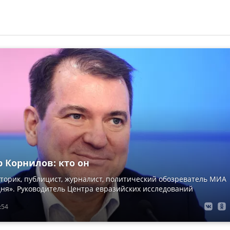
 Корнилов: кто он
сторик, публицист, журналист, политический обозреватель МИА
дня». Руководитель Центра евразийских исследований
:54