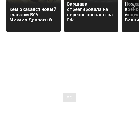
Варшава
Ножев
Кем оказался новый
отреагировала на
военк
главком ВСУ
перенос посольства
инцид
Михаил Драпатый
РФ
Винн