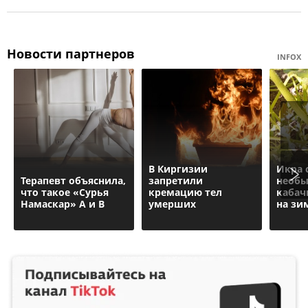
Новости партнеров
INFOX
В Киргизии
Икра 
Терапевт объяснила,
запретили
необы
что такое «Сурья
кремацию тел
кабач
Намаскар» А и В
умерших
на зи