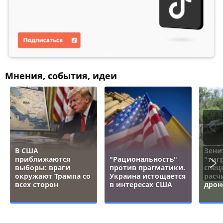
Мнения, события, идеи
В США
Зени
приближаются
"Рациональность"
"тигр
выборы: враги
против прагматики.
спец
окружают Трампа со
Украина истощается
расч
всех сторон
в интересах США
дрон