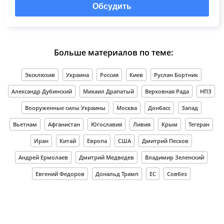
Обсудить
Больше материалов по теме:
Эксклюзив
Украина
Россия
Киев
Руслан Бортник
Александр Дубинский
Михаил Драпатый
Верховная Рада
НПЗ
Вооруженные силы Украины
Москва
Донбасс
Запад
Вьетнам
Афганистан
Югославия
Ливия
Крым
Тегеран
Иран
Китай
Европа
США
Дмитрий Песков
Андрей Ермолаев
Дмитрий Медведев
Владимир Зеленский
Евгений Федоров
Дональд Трамп
ЕС
Совбез