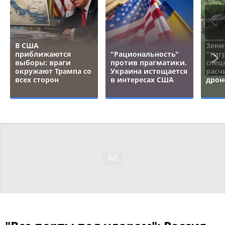
В США
Зени
приближаются
"Рациональность"
"тигр
выборы: враги
против прагматики.
спец
окружают Трампа со
Украина истощается
расч
всех сторон
в интересах США
дрон