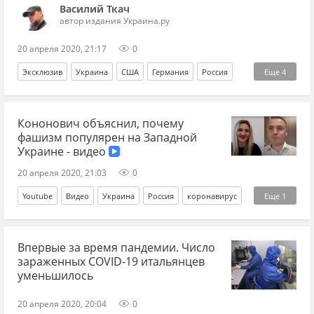
Василий Ткач
автор издания Украина.ру
20 апреля 2020, 21:17
0
Эксклюзив
Украина
США
Германия
Россия
Еще
4
эпидемия
Италия
коронавирус
пандемия
Кононович объяснил, почему
фашизм популярен на Западной
Украине - видео
20 апреля 2020, 21:03
0
Youtube
Видео
Украина
Россия
коронавирус
Еще
1
фашизм
Впервые за время пандемии. Число
зараженных COVID-19 итальянцев
уменьшилось
20 апреля 2020, 20:04
0