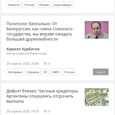
Новости
Россия
Италия
коронавирус
Политолог Безпалько: От
Белоруссии, как члена Союзного
государства, мы вправе ожидать
большей дружелюбности
Кирилл Курбатов
автор издания Украина.ру
20 апреля 2020, 20:00
0
Интервью
Украина
ЕС
НАТО
Россия
Еще
4
энергетика
Белоруссия
геополитика
COVID-2019
Дефолт близко. Частные кредиторы
Аргентины отказались отсрочить
выплаты
20 апреля 2020, 19:37
0