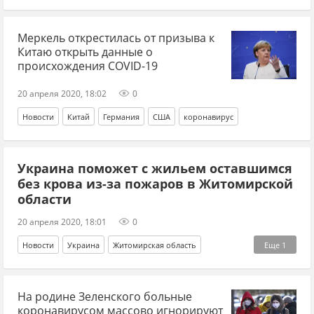
коронавирус
COVID-2019
SARS-CoV-2
Меркель открестилась от призыва к
Китаю открыть данные о
происхождения COVID-19
20 апреля 2020, 18:02
0
Новости
Китай
Германия
США
коронавирус
Украина поможет с жильем оставшимся
без крова из-за пожаров в Житомирской
области
20 апреля 2020, 18:01
0
Новости
Украина
Житомирская область
Еще
1
пожарные
На родине Зеленского больные
коронавирусом массово игнорируют