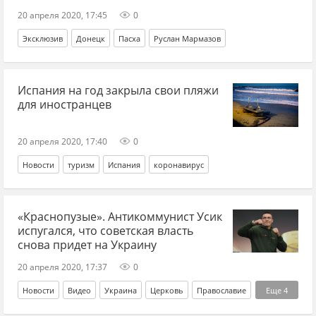
20 апреля 2020, 17:45
0
Эксклюзив
Донецк
Пасха
Руслан Мармазов
Испания на год закрыла свои пляжи
для иностранцев
20 апреля 2020, 17:40
0
Новости
туризм
Испания
коронавирус
«Краснопузые». Антикоммунист Усик
испугался, что советская власть
снова придет на Украину
20 апреля 2020, 17:37
0
Новости
Видео
Украина
Церковь
Православие
Еще
4
карантин
Усик
коммунизм
коронавирус