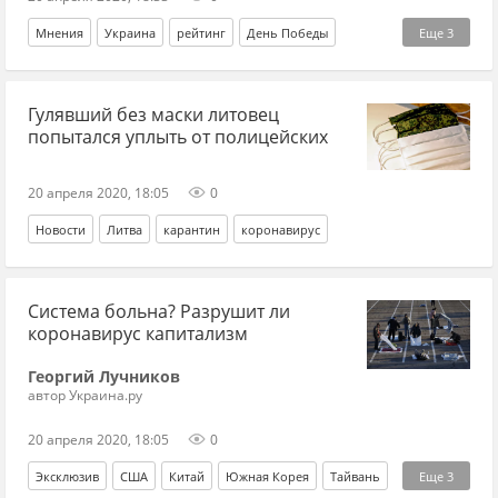
Мнения
Украина
рейтинг
День Победы
Еще
3
Владимир Зеленский
Евразийский союз
идеология
Гулявший без маски литовец
попытался уплыть от полицейских
20 апреля 2020, 18:05
0
Новости
Литва
карантин
коронавирус
Система больна? Разрушит ли
коронавирус капитализм
Георгий Лучников
автор Украина.ру
20 апреля 2020, 18:05
0
Эксклюзив
США
Китай
Южная Корея
Тайвань
Еще
3