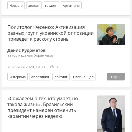
Новости
дефолт
госдолг
Аргентина
Политолог Фесенко: Активизация
разных групп украинской оппозиции
приведет к расколу страны
Денис Рудометов
автор издания Украина.ру
20 апреля 2020, 19:00
0
Интервью
оппозиция
рейтинг
Олег Сенцов
Еще
2
Владимир Фесенко
Петр Порошенко*
«Сожалеем о тех, кто умрет, но
такова жизнь». Бразильский
президент намерен отменить
карантин через неделю