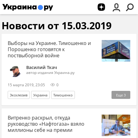
Новости от 15.03.2019
Выборы на Украине. Тимошенко и
Порошенко готовятся к
поствыборной войне
Василий Ткач
автор издания Украина.ру
15 марта 2019, 23:05
0
Эксклюзив
Украина
Тимошенко
Еще
3
президентские выборы
Владимир Зеленский
Витренко раскрыл, откуда
Петр Порошенко*
руководство «Нафтогаза» взяло
миллионы себе на премии