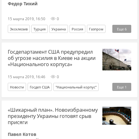
Федор Тихий
15 марта 2019, 16:50
0
Эксклюзив
Турция
Украина
Россия
Газпром
Еще
6
Болгария
Нафтогаз
турецкий поток
Коболев
Госдепартамент США предупредил
экономия
Владимир Гройсман
об угрозе насилия в Киеве на акции
«Национального корпуса»
15 марта 2019, 16:46
0
Новости
Госдеп США
"Национальный корпус"
Еще
1
Киев
«Шикарный план». Новоизбранному
президенту Украины готовят срыв
присяги
Павел Котов