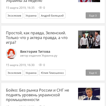
Украины за неделю
15 марта 2019, 16:35
0
Эксклюзив
Украина
Андрей Билецкий
Еще
3
президентские выборы
социология
Простой, как правда, Зеленский.
Петр Порошенко*
Только что у актера правда, а что
игра?
Виктория Титова
автор издания Украина.ру
15 марта 2019, 16:30
0
Эксклюзив
Украина
Юлия Тимошенко
Еще
4
Арсен Аваков
Игорь Коломойский
Бойко: Без рынка России и СНГ не
Владимир Зеленский
Петр Порошенко*
поднять уровень украинской
промышленности