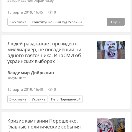
автор издания Украина.ру
15 марта 2019, 16:45
0
Эксклюзив
Конституционный суд Украины
Еще
2
президентские выборы
судья
Людей раздражает президент-
миллиардер, не посадивший ни
одного взяточника. ИноСМИ об
украинских выборах
Владимир Добрынин
колумнист
15 марта 2019, 16:40
0
Эксклюзив
Украина
Петр Порошенко*
Кризис кампании Порошенко.
Главные политические события