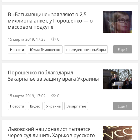
Петр Порошенко*
В «Батькивщине» заявляют о 2,5
миллиона анкет, у Порошенко — о
массовом подкупе
15 марта 2019, 17:28
0
Новости
Юлия Тимошенко
президентские выборы
Еще
1
подкуп
Порошенко поблагодарил
Закарпатье за защиту врага Украины
15 марта 2019, 17:02
0
Новости
Видео
Украина
Закарпатье
Еще
1
Петр Порошенко*
Львовский националист пытается
через суд лишить Харьков русского