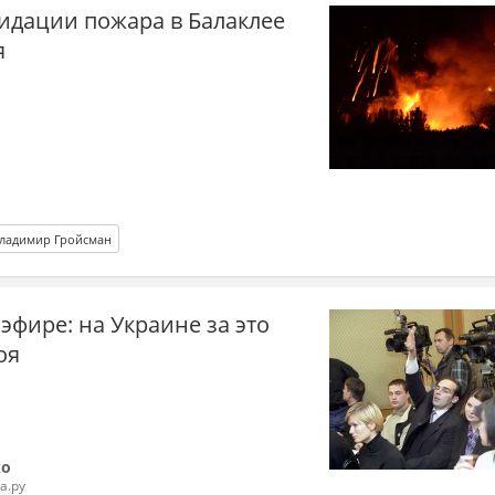
идации пожара в Балаклее
я
ладимир Гройсман
эфире: на Украине за это
оя
ко
а.ру