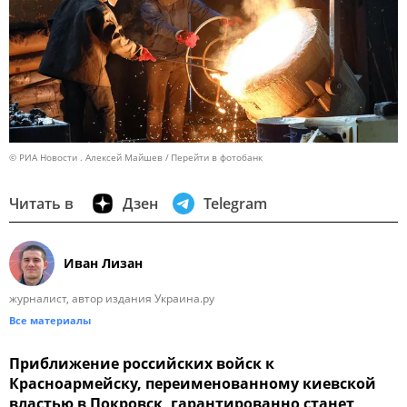
© РИА Новости . Алексей Майшев
Перейти в фотобанк
Читать в
Дзен
Telegram
Иван Лизан
журналист, автор издания Украина.ру
Все материалы
Приближение российских войск к
Красноармейску, переименованному киевской
властью в Покровск, гарантированно станет