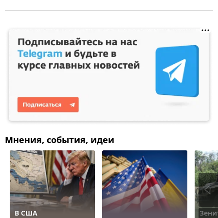
Мнения, события, идеи
В США
Зени