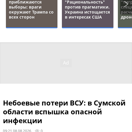
приближаются
"Рациональность"
"тигр
выборы: враги
против прагматики.
спец
окружают Трампа со
Украина истощается
расч
всех сторон
в интересах США
дрон
Небоевые потери ВСУ: в Сумской
области вспышка опасной
инфекции
09:21 08.08.2026
0