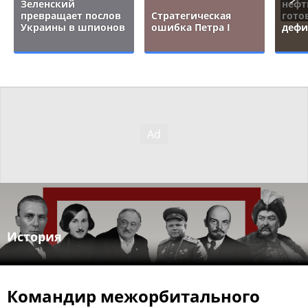
Зеленский
нефт
превращает послов
Стратегическая
гото
Украины в шпионов
ошибка Петра I
дефи
История
Командир межорбитального