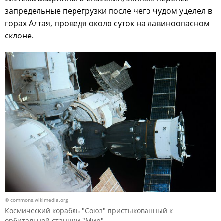
запредельные перегрузки после чего чудом уцелел в
горах Алтая, проведя около суток на лавиноопасном
склоне.
© commons.wikimedia.org
Космический корабль "Союз" пристыкованный к
орбитальной станции "Мир"