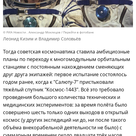
© РИА Новости . Александр Моклецов
Перейти в фотобанк
Леонид Кизим и Владимир Соловьёв
Тогда советская космонавтика ставила амбициозные
планы по переходу к многомодульным орбитальным
станциям с постоянным нахождением сменяющих
друг друга экипажей: первое испытание состоялось
годом ранее, когда к "Салюту-7" пристыковали
тяжёлый спутник "Космос-1443". Всё это требовало
проведения большого количества технических и
медицинских экспериментов: за время полёта было
совершено шесть только одних выходов в открытый
космос (у других экспедиций ни до, ни после такого
объёма внекорабельной деятельности не было) с
суммарным временем около двадцати трёх часов.