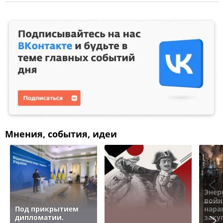
Мнения, события, идеи
Энер
войн
Под прикрытием
нара
дипломатии.
заку