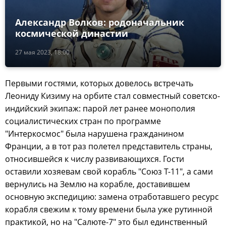
Александр Волков: родоначальник
космической династии
27 мая 2023, 18:00
Первыми гостями, которых довелось встречать
Леониду Кизиму на орбите стал совместный советско-
индийский экипаж: парой лет ранее монополия
социалистических стран по программе
"Интеркосмос" была нарушена гражданином
Франции, а в тот раз полетел представитель страны,
относившейся к числу развивающихся. Гости
оставили хозяевам свой корабль "Союз Т-11", а сами
вернулись на Землю на корабле, доставившем
основную экспедицию: замена отработавшего ресурс
корабля свежим к тому времени была уже рутинной
практикой, но на "Салюте-7" это был единственный