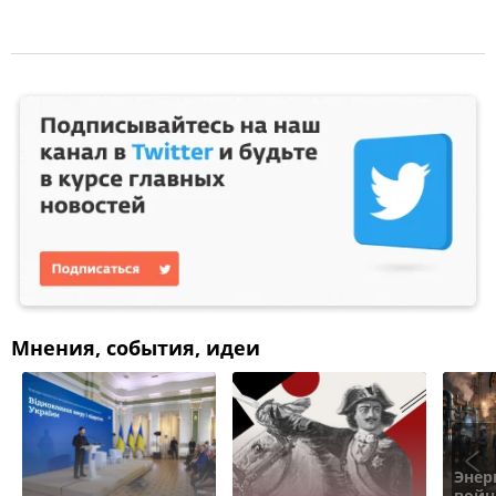
Мнения, события, идеи
Энер
войн