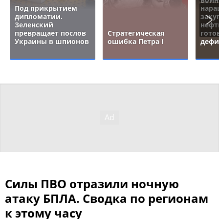
Под прикрытием
нара
дипломатии.
заку
Зеленский
нефт
превращает послов
Стратегическая
гото
Украины в шпионов
ошибка Петра I
дефи
Силы ПВО отразили ночную
атаку БПЛА. Сводка по регионам
к этому часу