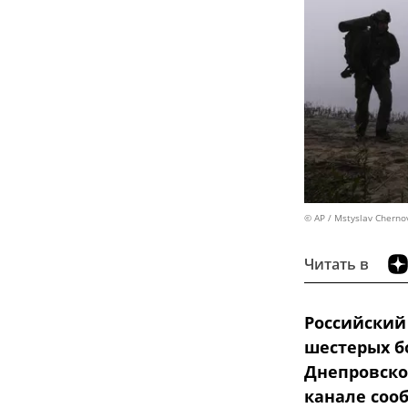
© AP / Mstyslav Cherno
Читать в
Российский
шестерых б
Днепровског
канале соо