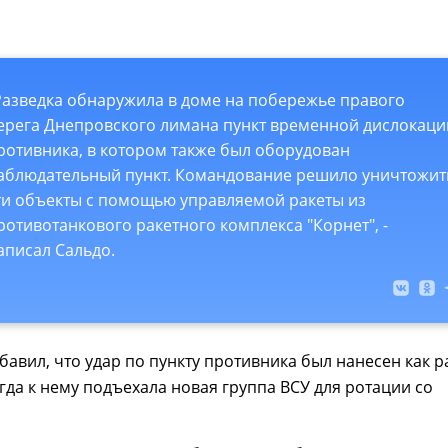
Разведка обнаружила в доме на побережье правого
ерега Днепровского лимана пункт временной дислокаци
ротивника, в котором также был оборудован
аблюдательный пункт. Командование решило уничтожит
ти объекты с помощью управляемой ракеты из
ротивотанкового ракетного комплекса "Корнет", -
аписал Сальдо.
бавил, что удар по пункту противника был нанесен как р
огда к нему подъехала новая группа ВСУ для ротации со