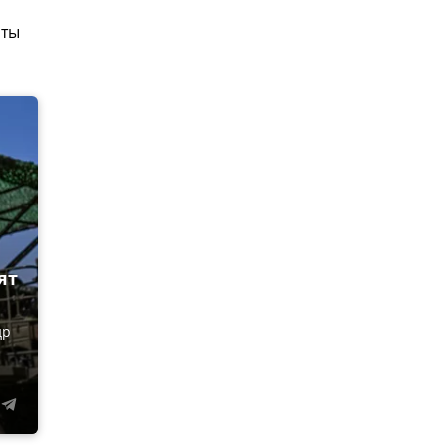
оты
ят
др