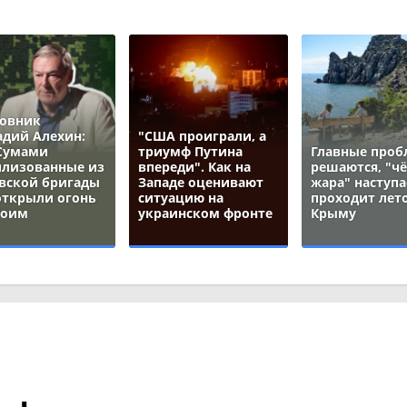
овник
адий Алехин:
"США проиграли, а
Сумами
триумф Путина
Главные про
лизованные из
впереди". Как на
решаются, "ч
вской бригады
Западе оценивают
жара" наступа
открыли огонь
ситуацию на
проходит лето
воим
украинском фронте
Крыму