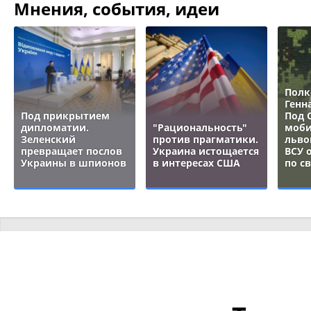
Мнения, события, идеи
Полк
Генн
Под прикрытием
Под 
дипломатии.
"Рациональность"
моби
Зеленский
против прагматики.
льво
превращает послов
Украина истощается
ВСУ 
Украины в шпионов
в интересах США
по с