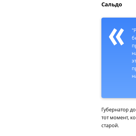
Сальдо
"
б
п
н
э
п
н
Губернатор до
тот момент, к
старой.