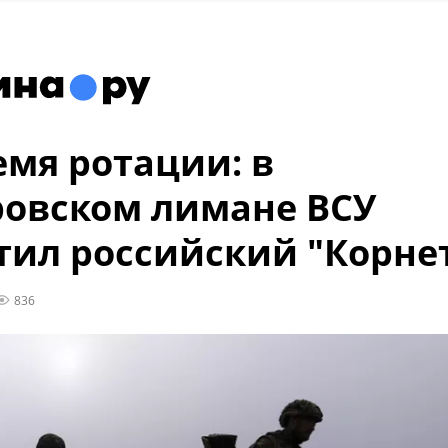
емя ротации: в
овском лимане ВСУ
тил российский "Корне
836