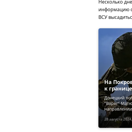
Несколько дн
информацию о 
ВСУ высадитьс
На Покров
к границ
Донецкий во
"Варяг" Матю
направлении
28 августа 2024,