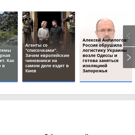
Алексей Анпилогов:
Агенты со
Россия обрушила
блемы
"списочками".
логистику Украины
ёрная
Зачем европейские
возле Одессы и
ет. Как
чиновники на
готова заняться
 в
самом деле ездят в
изоляцией
Киев
Запорожья