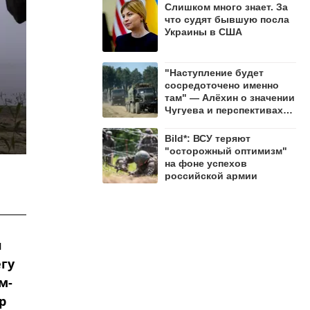
Слишком много знает. За
что судят бывшую посла
Украины в США
"Наступление будет
сосредоточено именно
там" — Алёхин о значении
Чугуева и перспективах
СВО
Bild*: ВСУ теряют
"осторожный оптимизм"
на фоне успехов
российской армии
л
гу
м-
р