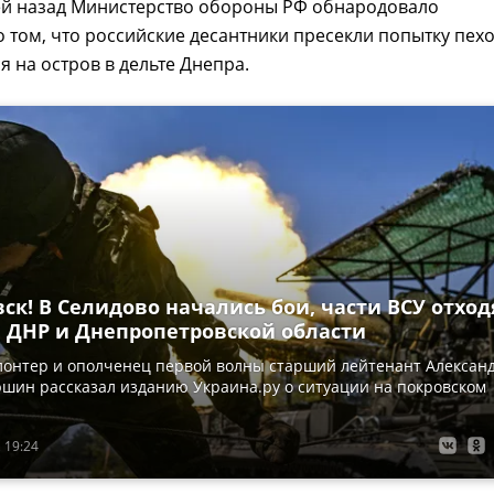
ей назад Министерство обороны РФ обнародовало
том, что российские десантники пресекли попытку пех
я на остров в дельте Днепра.
ск! В Селидово начались бои, части ВСУ отход
е ДНР и Днепропетровской области
лонтер и ополченец первой волны старший лейтенант Алексан
шин рассказал изданию Украина.ру о ситуации на покровском
 19:24