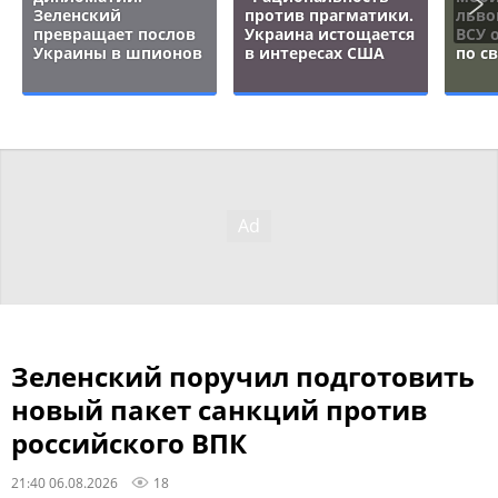
Зеленский
против прагматики.
льво
превращает послов
Украина истощается
ВСУ 
Украины в шпионов
в интересах США
по с
Зеленский поручил подготовить
новый пакет санкций против
российского ВПК
21:40 06.08.2026
18