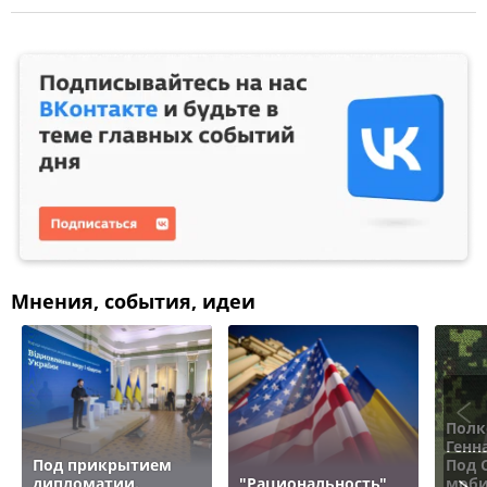
Мнения, события, идеи
Полк
Генн
Под прикрытием
Под 
дипломатии.
"Рациональность"
моби