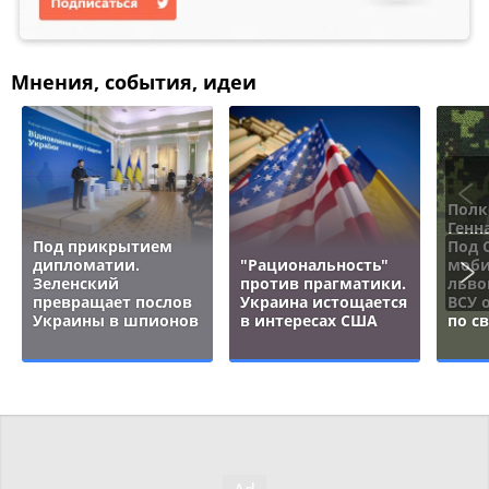
Мнения, события, идеи
Полк
Генн
Под прикрытием
Под 
дипломатии.
"Рациональность"
моби
Зеленский
против прагматики.
льво
превращает послов
Украина истощается
ВСУ 
Украины в шпионов
в интересах США
по с