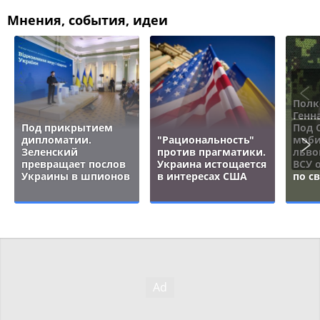
Мнения, события, идеи
Полк
Генн
Под прикрытием
Под 
дипломатии.
"Рациональность"
моби
Зеленский
против прагматики.
льво
превращает послов
Украина истощается
ВСУ 
Украины в шпионов
в интересах США
по с