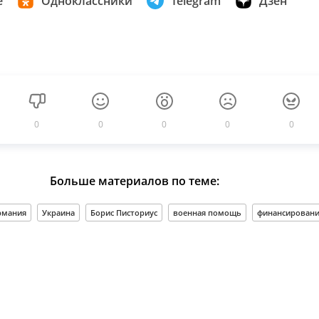
е
Одноклассники
Telegram
Дзен
0
0
0
0
0
Больше материалов по теме:
рмания
Украина
Борис Писториус
военная помощь
финансировани