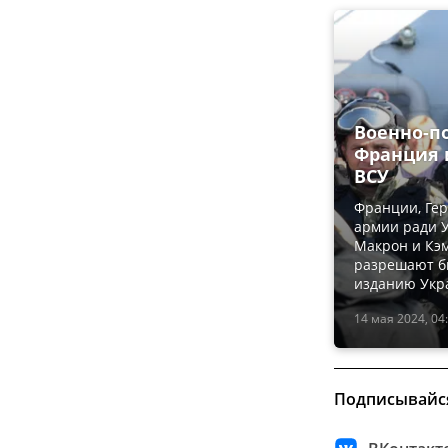
Военно-п
Франция 
ВСУ
Франции, Гер
армии ради У
Макрон и Кэм
разрешают б
изданию Укр
14 мая 2024, 04
Подписывайс