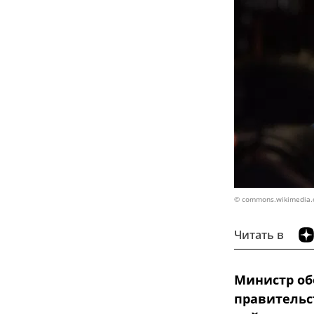
© commons.wikimedia.or
Читать в
Министр об
правительст