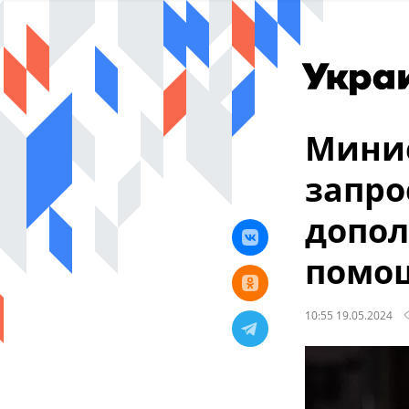
Минис
запро
допол
помо
10:55 19.05.2024