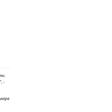
ны.
, -
 мире