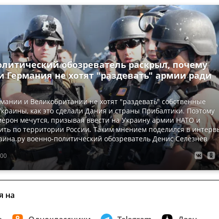
олитический обозреватель раскрыл, почему
и Германия не хотят "раздевать" армии ради
мании и Великобритании не хотят "раздевать" собственные
краины, как это сделали Дания и страны Прибалтики. Поэтому
ерон мечутся, призывая ввести на Украину армии НАТО и
ить по территории России. Таким мнением поделился в интерв
аина.ру военно-политический обозреватель Денис Селезнев
:00
я на