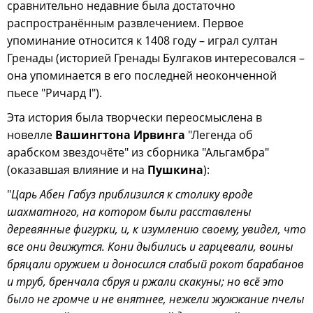
сравнительно недавние была достаточно
распространённым развлечением. Первое
упоминание относится к 1408 году – играл султан
Гренады (историей Гренады Булгаков интересовался –
она упоминается в его последней неоконченной
пьесе "Ричард I").
Эта история была творчески переосмыслена в
новелле
Вашингтона Ирвинга
"Легенда об
арабском звездочёте" из сборника "Альгамбра"
(оказавшая влияние и на
Пушкина
):
"
Царь Абен Габуз приблизился к столику вроде
шахматного, на котором были расставлены
деревянные фигурки, и, к изумлению своему, увидел, что
все они движутся. Кони дыбились и гарцевали, воины
бряцали оружием и доносился слабый рокот барабанов
и труб, бренчала сбруя и ржали скакуны; но всё это
было не громче и не внятнее, нежели жужжание пчелы