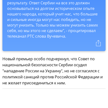
результату. Ответ Сербии на все это должен
основываться на долгом историческом опыте
нашего народа, который учит нас, что большие
и сильные иногда могут нас победить, но не
могут унизить. Только мы можем унизить самих
себя, но мы этого не сделаем", - процитировал
телеканал РТС слова Вучевича.
Новый премьер особо подчеркнул, что Совет по
национальной безопасности Сербии осудил
"нападение России на Украину", но не согласился с
политикой санкций против Российской Федерации и
не желает присоединиться к ним.