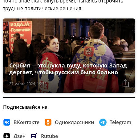
точно знает, как тянуть время, пытаясь отсрочить
трудные политические решения.
Сербия ─ это кукла вуду, которую Запад
дергает, чтобы русским было больно
27 марта 2024, 19:52
Подписывайся на
ВКонтакте
Одноклассники
Telegram
Дзен
Rutube