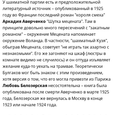
У шахматной партии есть и предположительной
литературный источник – опубликованный в 1925
году во Франции последний роман "короля смеха"
Аркадия Аверченко
"Шутка мецената". Там в
принципе довольно много пересечений с "закатным
романом" – окружение Мецената напоминает
окружение Воланда. В частности, "шахматный Кузя",
обыграв Мецената, советует "не играть так азартно с
незнакомыми". Его же загоняют на шкаф (люстры в
комнате видимо не случилось) и он оттуда изъявляет
желание куда-то уехать на трамвае. Теоретически
Булгаков мог быть знаком с этим произведением,
хотя версия о том, что его могла привезти из Парижа
Любовь Белозерская
несостоятельна – книга была
опубликована после смерти Аверченко в марте 1925
года, Белозерская же вернулась в Москву в конце
1923 или начале 1924 года.