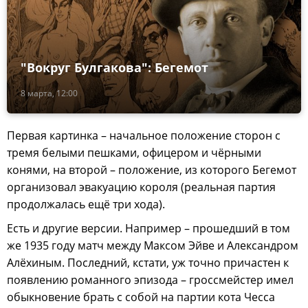
"Вокруг Булгакова": Бегемот
8 марта, 12:00
Первая картинка – начальное положение сторон с
тремя белыми пешками, офицером и чёрными
конями, на второй – положение, из которого Бегемот
организовал эвакуацию короля (реальная партия
продолжалась ещё три хода).
Есть и другие версии. Например – прошедший в том
же 1935 году матч между Максом Эйве и Александром
Алёхиным. Последний, кстати, уж точно причастен к
появлению романного эпизода – гроссмейстер имел
обыкновение брать с собой на партии кота Чесса