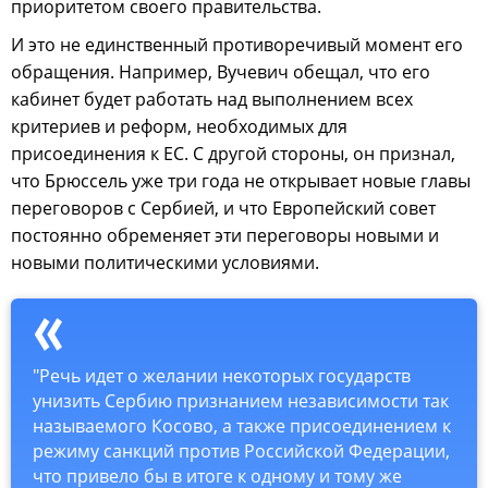
приоритетом своего правительства.
И это не единственный противоречивый момент его
обращения. Например, Вучевич обещал, что его
кабинет будет работать над выполнением всех
критериев и реформ, необходимых для
присоединения к ЕС. С другой стороны, он признал,
что Брюссель уже три года не открывает новые главы
переговоров с Сербией, и что Европейский совет
постоянно обременяет эти переговоры новыми и
новыми политическими условиями.
"Речь идет о желании некоторых государств
унизить Сербию признанием независимости так
называемого Косово, а также присоединением к
режиму санкций против Российской Федерации,
что привело бы в итоге к одному и тому же