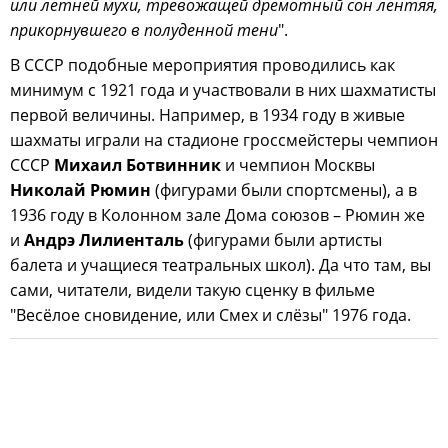
или летней мухи, тревожащей дремотный сон лентяя,
прикорнувшего в полуденной тени
".
В СССР подобные мероприятия проводились как
минимум с 1921 года и участвовали в них шахматисты
первой величины. Например, в 1934 году в живые
шахматы играли на стадионе гроссмейстеры чемпион
СССР
Михаил Ботвинник
и чемпион Москвы
Николай Рюмин
(фигурами были спортсмены), а в
1936 году в Колонном зале Дома союзов – Рюмин же
и
Андрэ Лилиенталь
(фигурами были артисты
балета и учащиеся театральных школ). Да что там, вы
сами, читатели, видели такую сценку в фильме
"Весёлое сновидение, или Смех и слёзы" 1976 года.