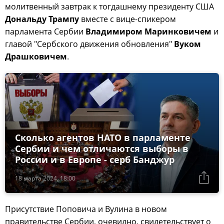
молитвенный завтрак к тогдашнему президенту США
Дональду Трампу
вместе с вице-спикером
парламента Сербии
Владимиром Маринковичем
и
главой "Сербского движения обновления"
Вуком
Драшковичем
.
Сколько агентов НАТО в парламенте
Сербии и чем отличаются выборы в
России и в Европе - серб Банджур
18 марта 2024, 18:00
Присутствие Поповича и Вулина в новом
правительстве Сербии, очевидно, свидетельствует о