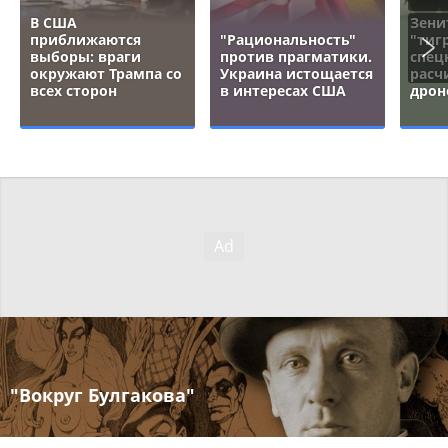
В США
Зени
приближаются
"Рациональность"
"тигр
выборы: враги
против прагматики.
спец
окружают Трампа со
Украина истощается
расч
всех сторон
в интересах США
дрон
"Вокруг Булгакова"