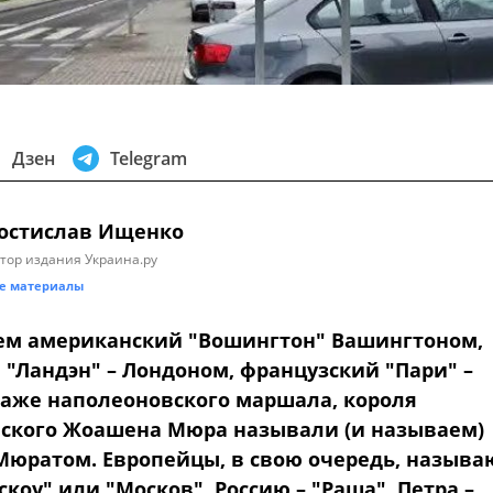
Дзен
Telegram
остислав Ищенко
тор издания Украина.ру
е материалы
м американский "Вошингтон" Вашингтоном,
 "Ландэн" – Лондоном, французский "Пари" –
аже наполеоновского маршала, короля
ского Жоашена Мюра называли (и называем)
юратом. Европейцы, в свою очередь, называ
коу" или "Москов", Россию – "Раша", Петра –