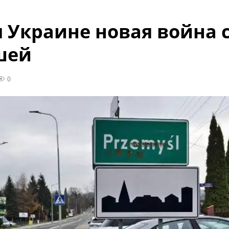
 Украине новая война 
шей
0