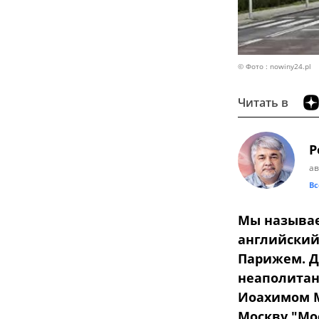
© Фото : nowiny24.pl
Читать в
Р
ав
Вс
Мы называе
английский
Парижем. Д
неаполитан
Иоахимом М
Москву "Мос