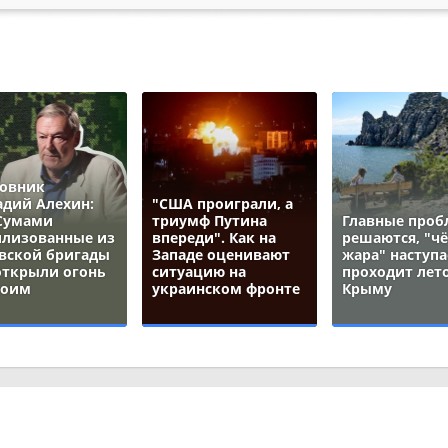
овник
адий Алехин:
"США проиграли, а
Сумами
триумф Путина
Главные про
лизованные из
впереди". Как на
решаются, "ч
вской бригады
Западе оценивают
жара" наступа
открыли огонь
ситуацию на
проходит лето
воим
украинском фронте
Крыму