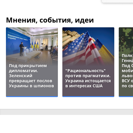
Мнения, события, идеи
Полк
Генн
Под прикрытием
Под 
дипломатии.
"Рациональность"
моби
Зеленский
против прагматики.
льво
превращает послов
Украина истощается
ВСУ 
Украины в шпионов
в интересах США
по с