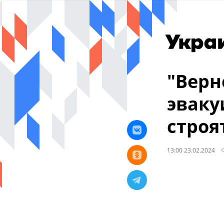
"Верн
эваку
строя
13:00 23.02.2024