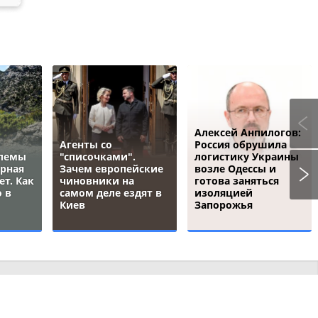
Алексей Анпилогов:
Агенты со
Россия обрушила
блемы
"списочками".
логистику Украины
ёрная
Зачем европейские
возле Одессы и
ет. Как
чиновники на
готова заняться
 в
самом деле ездят в
изоляцией
Киев
Запорожья