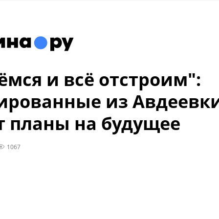
ёмся и всё отстроим":
ированные из Авдеевк
т планы на будущее
1067