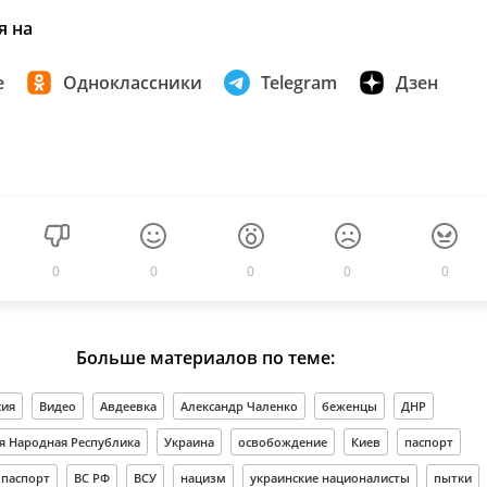
я на
е
Одноклассники
Telegram
Дзен
0
0
0
0
0
Больше материалов по теме:
сия
Видео
Авдеевка
Александр Чаленко
беженцы
ДНР
я Народная Республика
Украина
освобождение
Киев
паспорт
 паспорт
ВС РФ
ВСУ
нацизм
украинские националисты
пытки