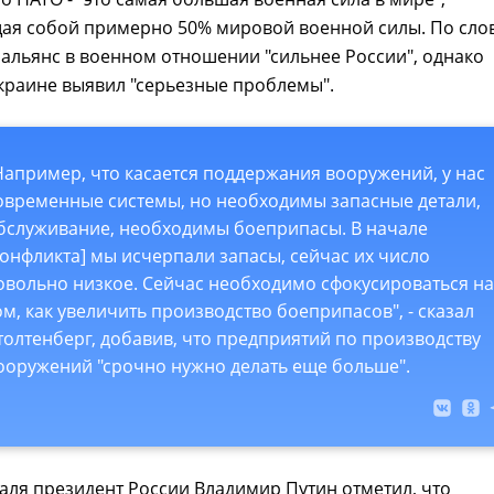
ая собой примерно 50% мировой военной силы. По сло
 альянс в военном отношении "сильнее России", однако
краине выявил "серьезные проблемы".
Например, что касается поддержания вооружений, у нас
овременные системы, но необходимы запасные детали,
бслуживание, необходимы боеприпасы. В начале
конфликта] мы исчерпали запасы, сейчас их число
овольно низкое. Сейчас необходимо сфокусироваться на
ом, как увеличить производство боеприпасов", - сказал
толтенберг, добавив, что предприятий по производству
ооружений "срочно нужно делать еще больше".
аля президент России Владимир Путин отметил, что