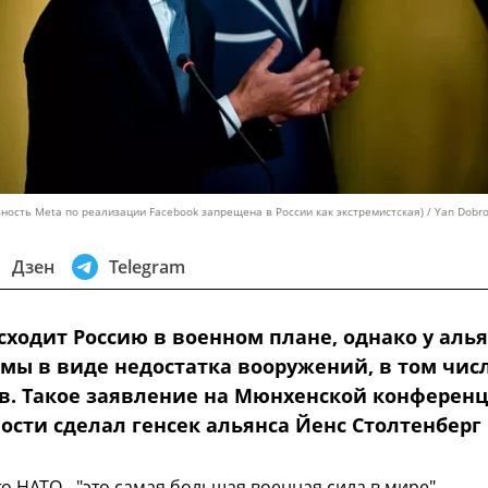
ность Meta по реализации Facebook запрещена в России как экстремистская) / Yan Dobr
Дзен
Telegram
сходит Россию в военном плане, однако у аль
емы в виде недостатка вооружений, в том чис
в. Такое заявление на Мюнхенской конферен
ости сделал генсек альянса Йенс Столтенберг
то НАТО - "это самая большая военная сила в мире",