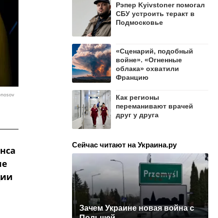
Рэпер Kyivstoner помогал
СБУ устроить теракт в
Подмосковье
«Сценарий, подобный
войне». «Огненные
облака» охватили
Францию
onosov
Как регионы
переманивают врачей
друг у друга
Сейчас читают на Украина.ру
янса
ле
ции
Зачем Украине новая война с
Польшей