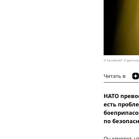
© Facebook* (*деятель
Читать в
НАТО прево
есть пробл
боеприпасо
по безопасн
Он отметил, ч