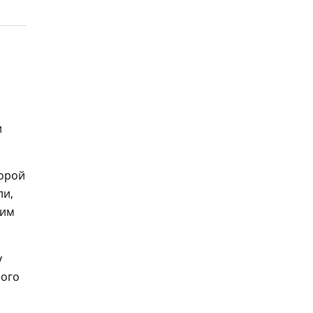
и
торой
ли,
ким
у
ного