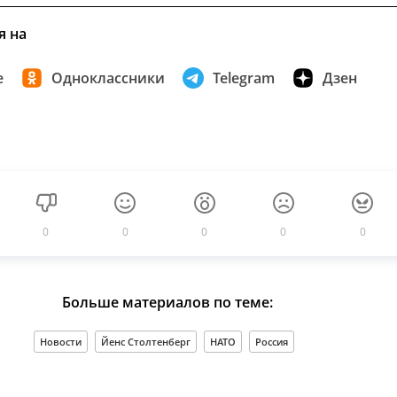
я на
е
Одноклассники
Telegram
Дзен
0
0
0
0
0
Больше материалов по теме:
Новости
Йенс Столтенберг
НАТО
Россия