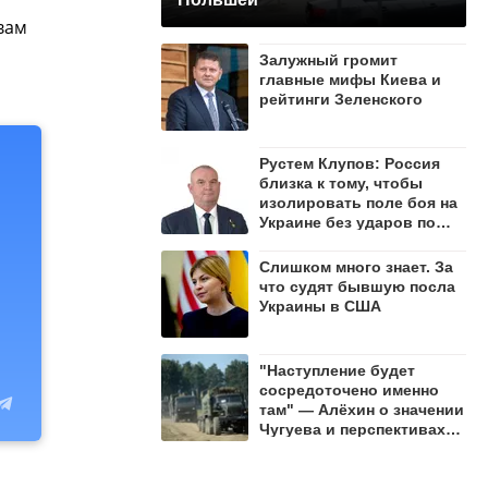
вам
Залужный громит
главные мифы Киева и
рейтинги Зеленского
Рустем Клупов: Россия
близка к тому, чтобы
изолировать поле боя на
Украине без ударов по
мостам на Днепре
Слишком много знает. За
что судят бывшую посла
Украины в США
"Наступление будет
сосредоточено именно
там" — Алёхин о значении
Чугуева и перспективах
СВО