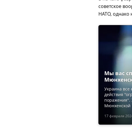
советское воо
НАТО, однако 
Мы вас сп
Мюнхенс
Украина все 
действия "ог
поражения". 
Мюнхенской 
17 февраля 2024