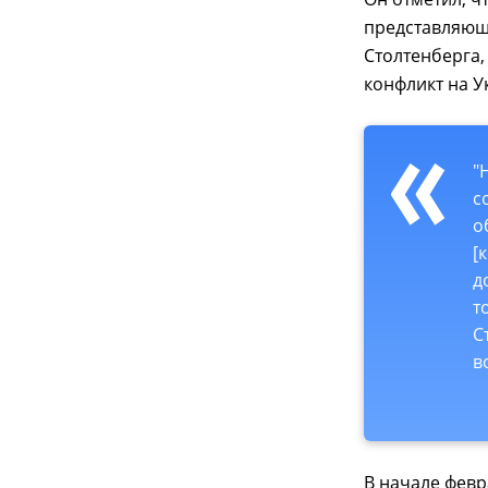
представляющ
Столтенберга,
конфликт на У
"
с
о
[
д
т
С
в
В начале февр