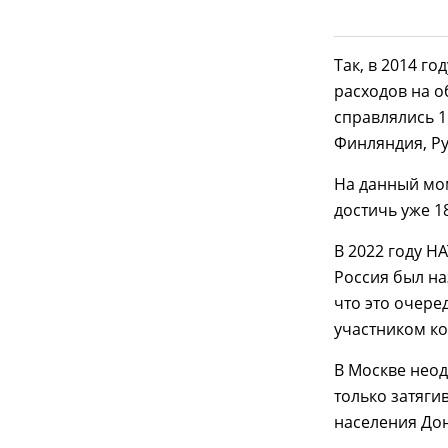
Так, в 2014 г
расходов на о
справлялись 1
Финляндия, Ру
На данный мом
достичь уже 18
В 2022 году Н
Россия был на
что это очере
участником ко
В Москве нео
только затяги
населения Дон