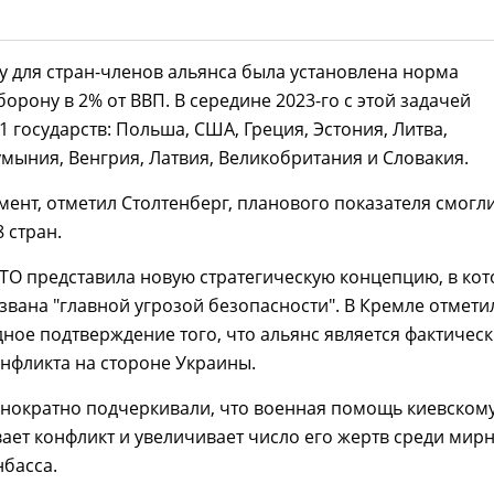
оду для стран-членов альянса была установлена норма
борону в 2% от ВВП. В середине 2023-го с этой задачей
1 государств: Польша, США, Греция, Эстония, Литва,
мыния, Венгрия, Латвия, Великобритания и Словакия.
ент, отметил Столтенберг, планового показателя смогл
 стран.
АТО представила новую стратегическую концепцию, в ко
звана "главной угрозой безопасности". В Кремле отмети
дное подтверждение того, что альянс является фактичес
нфликта на стороне Украины.
днократно подчеркивали, что военная помощь киевском
вает конфликт и увеличивает число его жертв среди мир
басса.