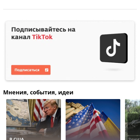
Мнения, события, идеи
В США
Зени