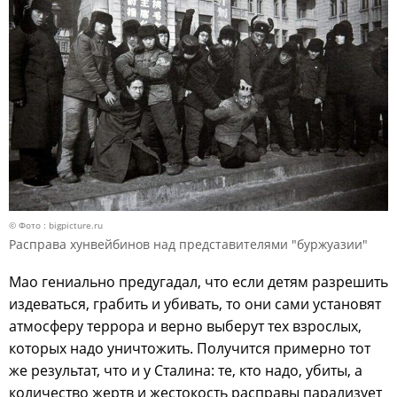
© Фото : bigpicture.ru
Расправа хунвейбинов над представителями "буржуазии"
Мао гениально предугадал, что если детям разрешить
издеваться, грабить и убивать, то они сами установят
атмосферу террора и верно выберут тех взрослых,
которых надо уничтожить. Получится примерно тот
же результат, что и у Сталина: те, кто надо, убиты, а
количество жертв и жестокость расправы парализует