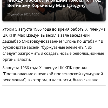
Между Москвой и Вашингтоном: 101 год
Великому Кормчему Мао Цзедуну
26 декабря 2024, 16:00
Утром 5 августа 1966 года во время работы XI пленума
ЦК КПК Мао Цзэдун вывесил в зале заседаний
дацзыбао (листовку-воззвание) "Огонь по штабам!" В
руководстве засели "буржуазные элементы", их
следует разгромить и создать новые революционные
органы власти.
8 августа 1966 года XI пленум ЦК КПК принял
"Постановление о великой пролетарской культурной
революции", в котором, в частности, было сказано: