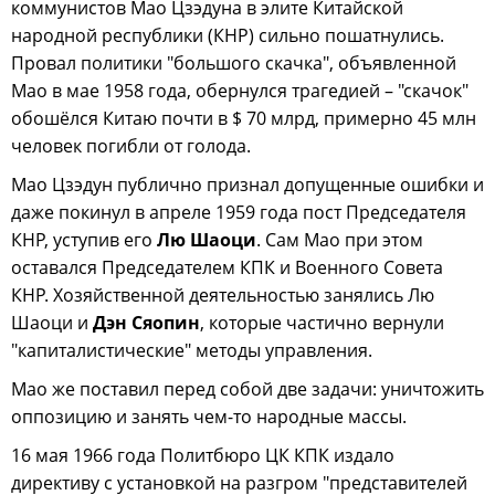
коммунистов Мао Цзэдуна в элите Китайской
народной республики (КНР) сильно пошатнулись.
Провал политики "большого скачка", объявленной
Мао в мае 1958 года, обернулся трагедией – "скачок"
обошёлся Китаю почти в $ 70 млрд, примерно 45 млн
человек погибли от голода.
Мао Цзэдун публично признал допущенные ошибки и
даже покинул в апреле 1959 года пост Председателя
КНР, уступив его
Лю Шаоци
. Сам Мао при этом
оставался Председателем КПК и Военного Совета
КНР. Хозяйственной деятельностью занялись Лю
Шаоци и
Дэн Сяопин
, которые частично вернули
"капиталистические" методы управления.
Мао же поставил перед собой две задачи: уничтожить
оппозицию и занять чем-то народные массы.
16 мая 1966 года Политбюро ЦК КПК издало
директиву с установкой на разгром "представителей