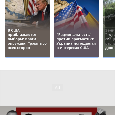
В США
Зени
приближаются
"Рациональность"
"тигр
выборы: враги
против прагматики.
спец
окружают Трампа со
Украина истощается
расч
всех сторон
в интересах США
дрон