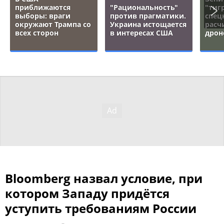
приближаются
"Рациональность"
"тигр
выборы: враги
против прагматики.
спец
окружают Трампа со
Украина истощается
расч
всех сторон
в интересах США
дрон
Bloomberg назвал условие, при
котором Западу придётся
уступить требованиям России