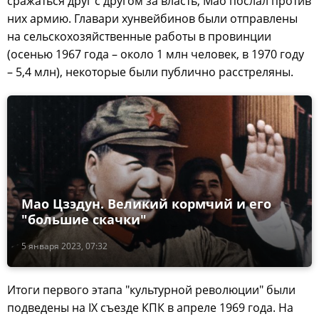
сражаться друг с другом за власть, Мао послал против
них армию. Главари хунвейбинов были отправлены
на сельскохозяйственные работы в провинции
(осенью 1967 года – около 1 млн человек, в 1970 году
– 5,4 млн), некоторые были публично расстреляны.
Мао Цзэдун. Великий кормчий и его
"большие скачки"
5 января 2023, 07:32
Итоги первого этапа "культурной революции" были
подведены на IX съезде КПК в апреле 1969 года. На