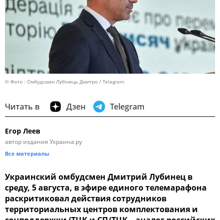
© Фото : Омбудсман Лубінець Дмитро / Telegram
Читать в
Дзен
Telegram
Егор Леев
автор издания Украина.ру
Все материалы
Украинский омбудсмен Дмитрий Лубинец в
среду, 5 августа, в эфире единого телемарафона
раскритиковал действия сотрудников
территориальных центров комплектования и
соцподдержки (ТЦК и СП/ТЦК – аналог российских