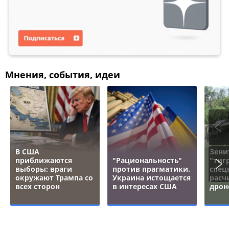
Мнения, события, идеи
В США
Зени
приближаются
"Рациональность"
"тигр
выборы: враги
против прагматики.
спец
окружают Трампа со
Украина истощается
расч
всех сторон
в интересах США
дрон