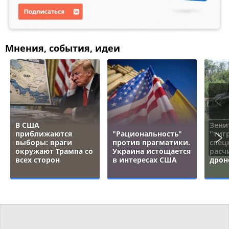
Мнения, события, идеи
В США
Зени
приближаются
"Рациональность"
"тигр
выборы: враги
против прагматики.
спец
окружают Трампа со
Украина истощается
расч
всех сторон
в интересах США
дрон