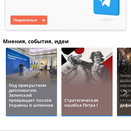
Мнения, события, идеи
Энер
войн
Под прикрытием
нара
дипломатии.
заку
Зеленский
нефт
превращает послов
Стратегическая
гото
Украины в шпионов
ошибка Петра I
дефи