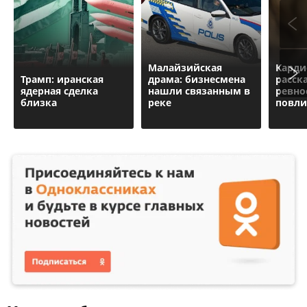
Малайзийская
Карди
Трамп: иранская
драма: бизнесмена
расска
ядерная сделка
нашли связанным в
ревно
близка
реке
повли