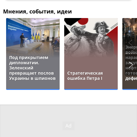
Мнения, события, идеи
Энер
войн
Под прикрытием
нара
дипломатии.
заку
Зеленский
нефт
превращает послов
Стратегическая
гото
Украины в шпионов
ошибка Петра I
дефи