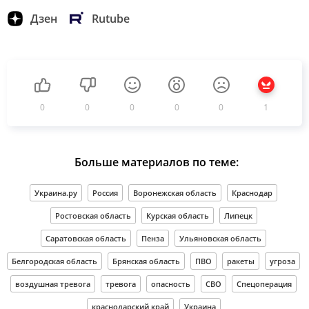
Дзен
Rutube
0
0
0
0
0
1
Больше материалов по теме:
Украина.ру
Россия
Воронежская область
Краснодар
Ростовская область
Курская область
Липецк
Саратовская область
Пенза
Ульяновская область
Белгородская область
Брянская область
ПВО
ракеты
угроза
воздушная тревога
тревога
опасность
СВО
Спецоперация
краснодарский край
Украина