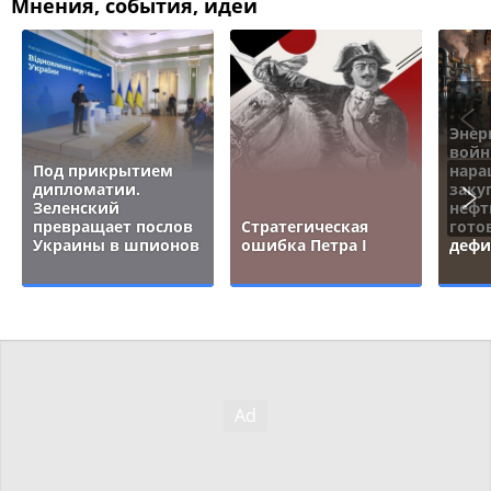
Мнения, события, идеи
Энер
войн
Под прикрытием
нара
дипломатии.
заку
Зеленский
нефт
превращает послов
Стратегическая
гото
Украины в шпионов
ошибка Петра I
дефи