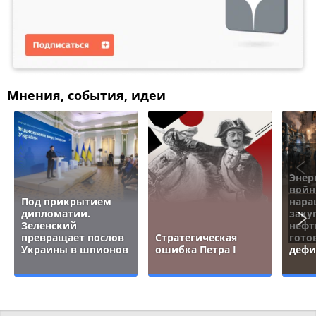
Мнения, события, идеи
Энер
войн
Под прикрытием
нара
дипломатии.
заку
Зеленский
нефт
превращает послов
Стратегическая
гото
Украины в шпионов
ошибка Петра I
дефи